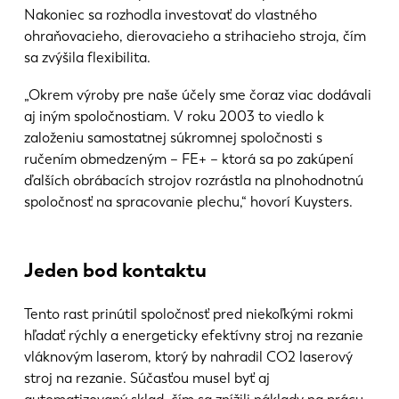
Nakoniec sa rozhodla investovať do vlastného
ohraňovacieho, dierovacieho a strihacieho stroja, čím
sa zvýšila flexibilita.
„Okrem výroby pre naše účely sme čoraz viac dodávali
aj iným spoločnostiam. V roku 2003 to viedlo k
založeniu samostatnej súkromnej spoločnosti s
ručením obmedzeným – FE+ – ktorá sa po zakúpení
ďalších obrábacích strojov rozrástla na plnohodnotnú
spoločnosť na spracovanie plechu,“ hovorí Kuysters.
Jeden bod kontaktu
Tento rast prinútil spoločnosť pred niekoľkými rokmi
hľadať rýchly a energeticky efektívny stroj na rezanie
vláknovým laserom, ktorý by nahradil CO2 laserový
stroj na rezanie. Súčasťou musel byť aj