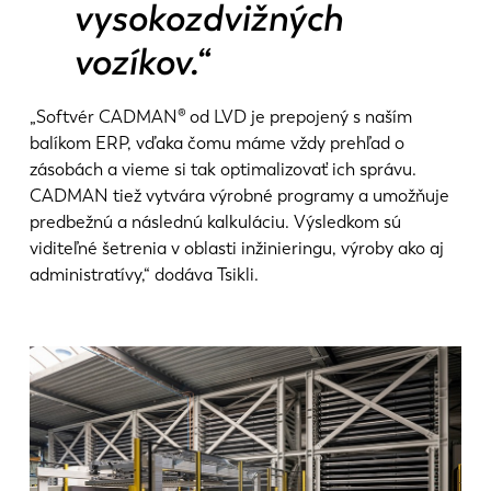
vysokozdvižných
vozíkov.“
„Softvér CADMAN® od LVD je prepojený s naším
balíkom ERP, vďaka čomu máme vždy prehľad o
zásobách a vieme si tak optimalizovať ich správu.
CADMAN tiež vytvára výrobné programy a umožňuje
predbežnú a následnú kalkuláciu. Výsledkom sú
viditeľné šetrenia v oblasti inžinieringu, výroby ako aj
administratívy,“ dodáva Tsikli.
EN
NL
FR
EN-US
DE
IT