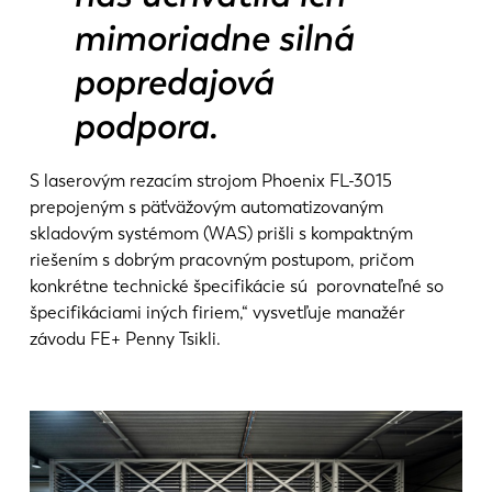
mimoriadne silná
popredajová
podpora.
S laserovým rezacím strojom Phoenix FL-3015
prepojeným s päťväžovým automatizovaným
skladovým systémom (WAS) prišli s kompaktným
riešením s dobrým pracovným postupom, pričom
konkrétne technické špecifikácie sú porovnateľné so
špecifikáciami iných firiem,“ vysvetľuje manažér
závodu FE+ Penny Tsikli.