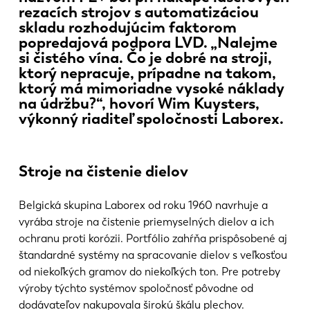
Novinky
rezacích strojov s automatizáciou
Objavte LVD
skladu rozhodujúcim faktorom
popredajová podpora LVD. „Nalejme
Príbehy zákazníkov
si čistého vína. Čo je dobré na stroji,
Podujatia
ktorý nepracuje, prípadne na takom,
ktorý má mimoriadne vysoké náklady
Stredisko zdrojov
na údržbu?“, hovorí Wim Kuysters,
Priemyselné odvetvia a riešenia
výkonný riaditeľ spoločnosti Laborex.
Kariéra
Stroje na čistenie dielov
Kontaktujte nás
Belgická skupina Laborex od roku 1960 navrhuje a
vyrába stroje na čistenie priemyselných dielov a ich
ochranu proti korózii. Portfólio zahŕňa prispôsobené aj
štandardné systémy na spracovanie dielov s veľkosťou
od niekoľkých gramov do niekoľkých ton. Pre potreby
výroby týchto systémov spoločnosť pôvodne od
dodávateľov nakupovala širokú škálu plechov.