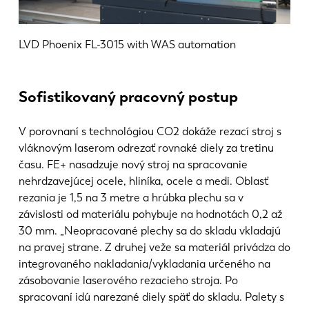
LVD Phoenix FL-3015 with WAS automation
Sofistikovaný pracovný postup
V porovnaní s technológiou CO2 dokáže rezací stroj s
vláknovým laserom odrezať rovnaké diely za tretinu
času. FE+ nasadzuje nový stroj na spracovanie
nehrdzavejúcej ocele, hliníka, ocele a medi. Oblasť
rezania je 1,5 na 3 metre a hrúbka plechu sa v
závislosti od materiálu pohybuje na hodnotách 0,2 až
30 mm. „Neopracované plechy sa do skladu vkladajú
na pravej strane. Z druhej veže sa materiál privádza do
integrovaného nakladania/vykladania určeného na
zásobovanie laserového rezacieho stroja. Po
spracovaní idú narezané diely späť do skladu. Palety s