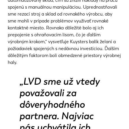
automatizovaný sklad, čím sa znížili náklady na prácu
spojenú s manuálnou manipuláciou. Uprednostňovali
sme rezací stroj a sklad od rovnakého výrobcu, aby
sme mohli v prípade problémov využívať rovnaké
kontaktné miesto. Rovnako dôležité bolo aj ich
prepojenie s ohraňovacím lisom, čo je ďalším
výrobným krokom,“ vysvetľuje Kuysters balík želaní a
požiadaviek spojených s nedávnou investíciou. Ďalším
dôležitým faktorom boli obmedzené priestory výrobnej
haly.
„LVD sme už vtedy
považovali za
dôveryhodného
partnera. Najviac
nás uchvátila ich