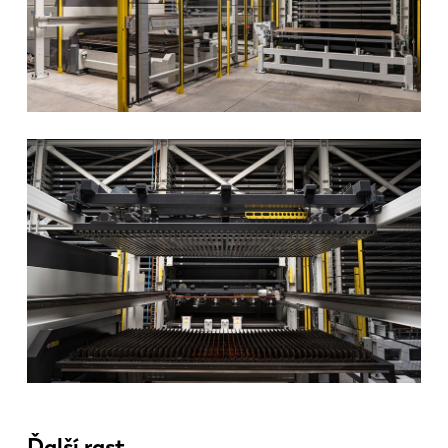
ES
PT-PT
PL
SK
KO
CN
Ďalší rast