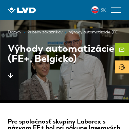
Skočiť
SK
na
hlavný
obsah
Omrvinka
ZARIADENIA NA REZANIE LASEROM
Domov
Príbehy zákazníkov
Výhody automatizácie (FE+, Belgicko)
OHRAŇOVACIE LISY
Výhody automatizácie
(FE+, Belgicko)
PANELOVÉ OHÝBAČE
DIEROVACIE LISY
STRIHACIE STROJE
SOFTVÉR
ODDELENIE ZÁKAZNÍCKYCH SLUŽIEB
O spoločnosti LVD
Pre spoločnosť skupiny Laborex s
názvom FE+ bol pri nákupe laserových