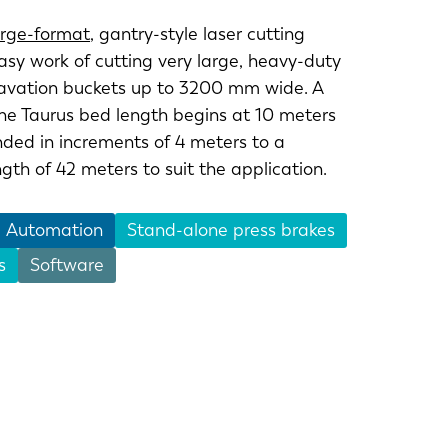
arge-format
, gantry-style laser cutting
PT-PT
y work of cutting very large, heavy-duty
cavation buckets up to 3200 mm wide. A
CN
he Taurus bed length begins at 10 meters
ded in increments of 4 meters to a
h of 42 meters to suit the application.
Automation
Stand-alone press brakes
s
Software