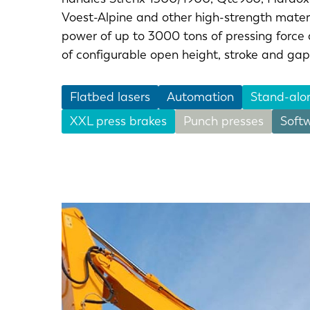
Voest-Alpine and other high-strength materia
power of up to 3000 tons of pressing force a
of configurable open height, stroke and gap
Flatbed lasers
Automation
Stand-alo
XXL press brakes
Punch presses
Soft
EN