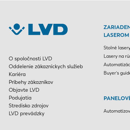
ZARIADEN
LASEROM
Stolné laser
Lasery na rú
O spoločnosti LVD
Automatizác
Oddelenie zákazníckych služieb
Buyer's guid
Kariéra
Príbehy zákazníkov
Objavte LVD
Podujatia
PANELOV
Stredisko zdrojov
Automatizov
LVD prevádzky