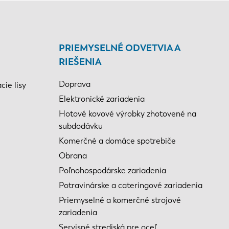
PRIEMYSELNÉ ODVETVIA A
RIEŠENIA
Doprava
ie lisy
Elektronické zariadenia
Hotové kovové výrobky zhotovené na
subdodávku
Komerčné a domáce spotrebiče
Obrana
Poľnohospodárske zariadenia
Potravinárske a cateringové zariadenia
Priemyselné a komerčné strojové
zariadenia
Servisné strediská pre oceľ