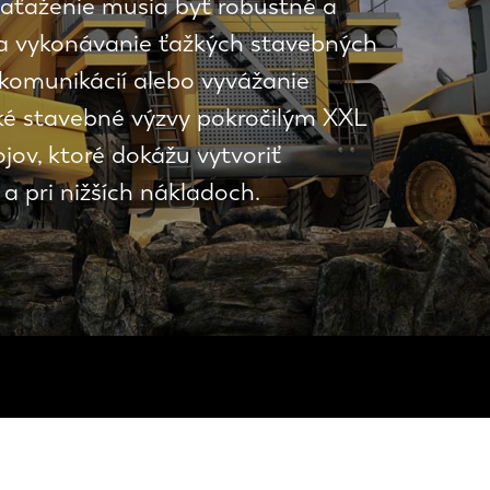
zaťaženie musia byť robustné a
a vykonávanie ťažkých stavebných
komunikácií alebo vyvážanie
ľké stavebné výzvy pokročilým XXL
jov, ktoré dokážu vytvoriť
a pri nižších nákladoch.