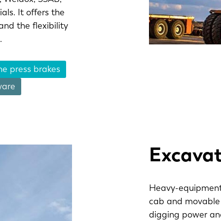
ls. It offers the
nd the flexibility
.
ne press brakes
ware
Excavat
Heavy-equipment 
cab and movable 
NL
FR
digging power and