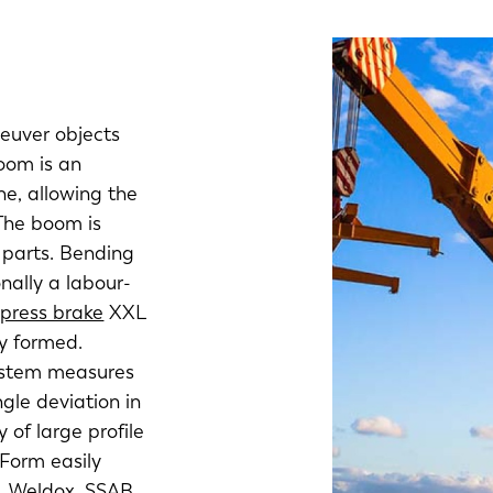
euver objects
oom is an
ne, allowing the
 The boom is
l parts. Bending
onally a labour-
press brake
XXL
ly formed.
ystem measures
gle deviation in
 of large profile
Form easily
, Weldox, SSAB,