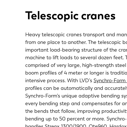
Telescopic cranes
Heavy telescopic cranes transport and man
from one place to another. The telescopic b
important load-bearing structure of the cra
machine to lift loads to several dozen feet.
comprised of very large, high-strength stee
boom profiles of 4 meter or longer is traditi
intensive process. With LVD’s
Synchro-Form 
profiles can be automatically and accurate
Synchro-Form’s unique adaptive bending s
every bending step and compensates for an
the bends that follow, improving productivity
bending up to 50 percent or more. Synchro-
handles Strenx 1300/1900, Qte960, Hardox