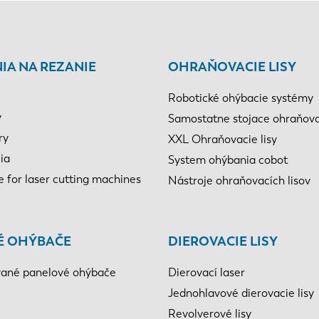
IA NA REZANIE
OHRAŇOVACIE LISY
Robotické ohýbacie systémy
y
Samostatne stojace ohraňovac
ry
XXL Ohraňovacie lisy
ia
System ohýbania cobot
e for laser cutting machines
Nástroje ohraňovacích lisov
É OHÝBAČE
DIEROVACIE LISY
ané panelové ohýbače
Dierovací laser
Jednohlavové dierovacie lisy
Revolverové lisy