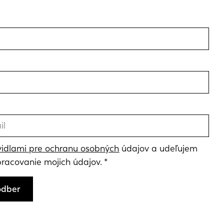
vidlami pre ochranu osobných
údajov a udeľujem
pracovanie mojich údajov.
 odber