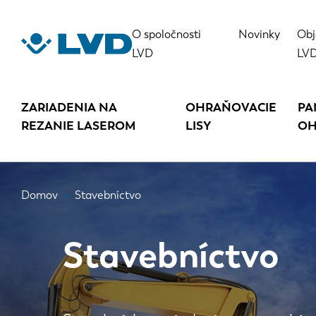
Skočiť
na
O spoločnosti
Novinky
Obj
hlavný
LVD
LV
obsah
ZARIADENIA NA
OHRAŇOVACIE
PA
REZANIE LASEROM
LISY
OH
Omrvinka
Domov
Stavebníctvo
Stavebníctvo