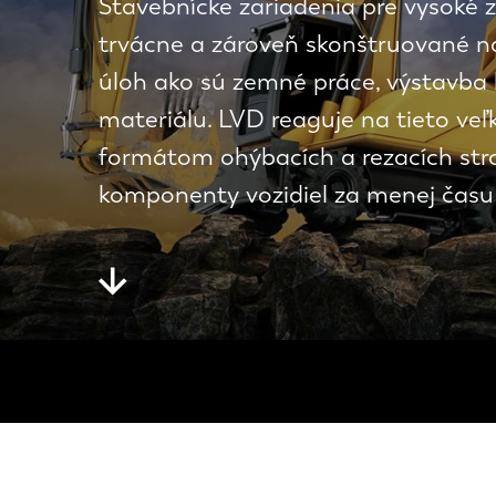
Stavebnícke zariadenia pre vysoké 
trvácne a zároveň skonštruované n
úloh ako sú zemné práce, výstavba 
materiálu. LVD reaguje na tieto ve
formátom ohýbacích a rezacích stro
komponenty vozidiel za menej času 