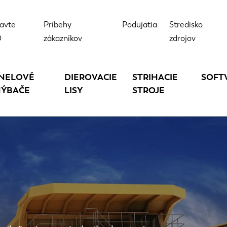
avte
Príbehy
Podujatia
Stredisko
D
zákazníkov
zdrojov
NELOVÉ
DIEROVACIE
STRIHACIE
SOFT
ÝBAČE
LISY
STROJE