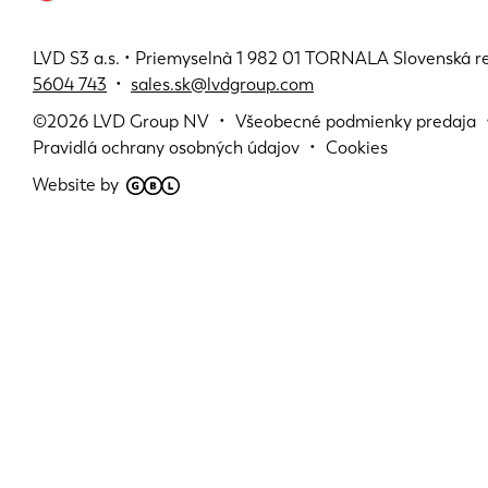
LVD S3 a.s. • Priemyselnà 1 982 01 TORNALA Slovenská r
5604 743
•
sales.sk@lvdgroup.com
©2026
LVD Group NV
Všeobecné podmienky predaja
Pravidlá ochrany osobných údajov
Cookies
Website by