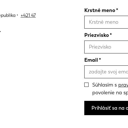
Krstné meno
epublika •
+421 47
Priezvisko
Email
Súhlasím s
pra
povolenie na s
Prihlásiť sa na