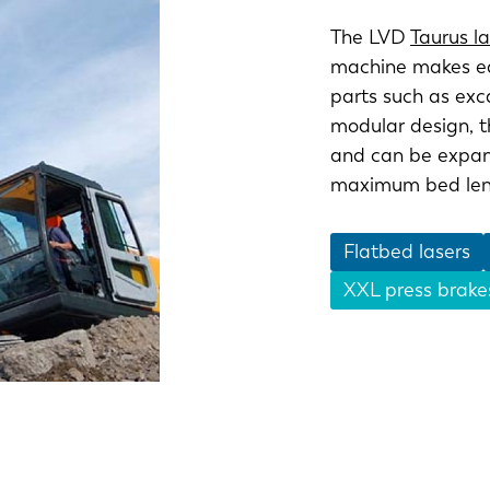
The LVD
Taurus l
IT
ES
machine makes eas
parts such as ex
SK
KO
modular design, t
and can be expan
maximum bed lengt
Flatbed lasers
XXL press brake