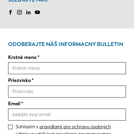
ODOBERAJTE NÁŠ INFORMACNY BULLETIN
Krstné meno
Priezvisko
Email
Súhlasím s
pravidlami pre ochranu osobných
údajov a udeľujem povolenie na spracovanie