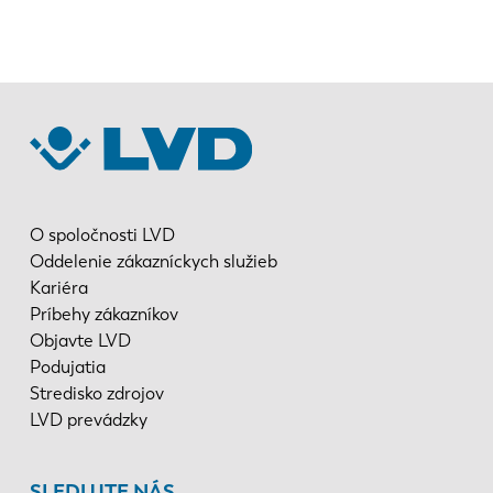
EN
NL
FR
EN-US
DE
IT
O spoločnosti LVD
Oddelenie zákazníckych služieb
Kariéra
ES
PT-PT
Príbehy zákazníkov
Objavte LVD
Podujatia
PL
SK
Stredisko zdrojov
LVD prevádzky
KO
CN
SLEDUJTE NÁS