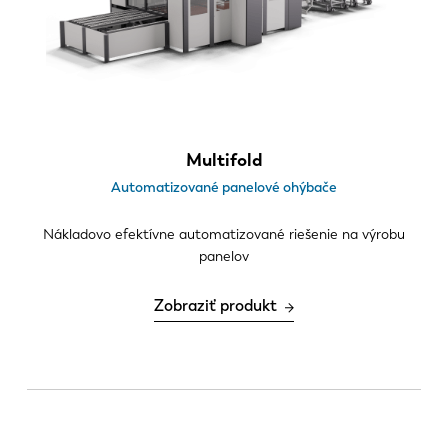
Novinky
< 2.0 mm
Objavte LVD
Dĺžka ohybu
Príbehy zákazníkov
2.1 m
Podujatia
2.5 m
Stredisko zdrojov
3.2 m
Multifold
Priemyselné odvetvia a riešenia
Automatizované panelové ohýbače
Kariéra
Nákladovo efektívne automatizované riešenie na výrobu
panelov
Kontaktujte nás
Zobraziť produkt