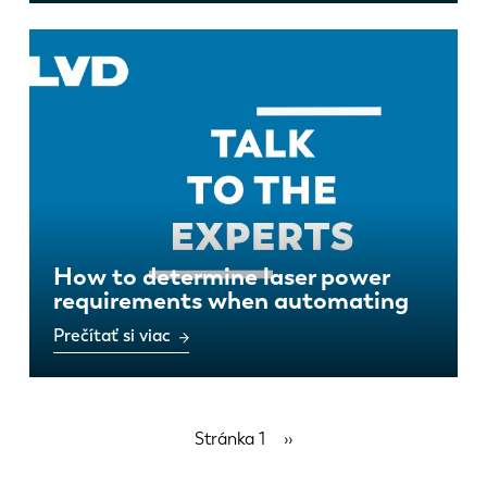
How to determine laser power
requirements when automating
Prečítať si viac
Stránkovanie
Stránka 1
Ďalšia
››
strana