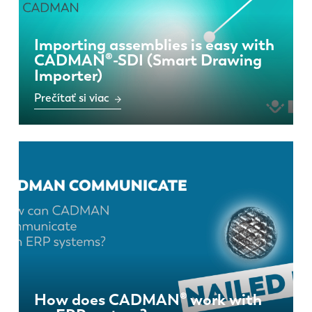
Importing assemblies is easy with
CADMAN®-SDI (Smart Drawing
Importer)
Prečítať si viac
How does CADMAN® work with