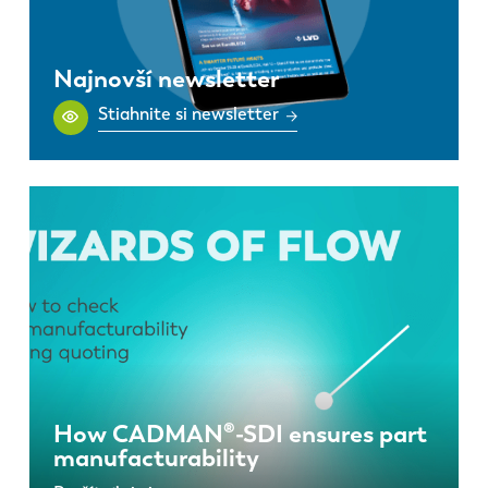
Najnovší newsletter
Stiahnite si newsletter
How CADMAN®-SDI ensures part
manufacturability