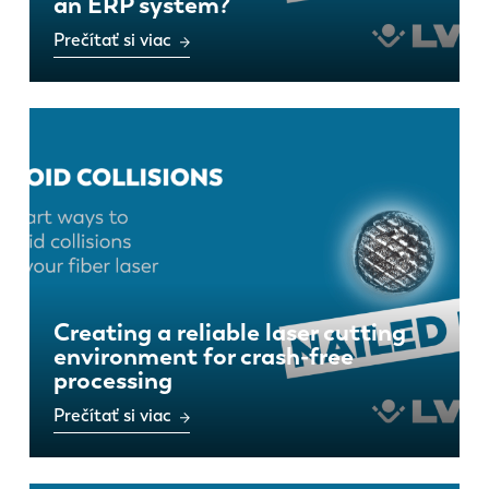
an ERP system?
Prečítať si viac
EN
NL
FR
EN-US
DE
IT
ES
PT-PT
Creating a reliable laser cutting
environment for crash-free
PL
SK
processing
Prečítať si viac
KO
CN