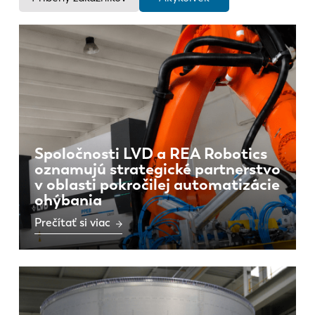
Novinky
Objavte LVD
Príbehy zákazníkov
Podujatia
Stredisko zdrojov
Priemyselné odvetvia a riešenia
Kariéra
Spoločnosti LVD a REA Robotics
oznamujú strategické partnerstvo
v oblasti pokročilej automatizácie
Kontaktujte nás
ohýbania
Prečítať si viac