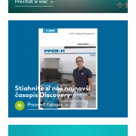
Prečítať si viac
Stiahnite si náš najnovší
časopis Discovery
Prezrieť časopis