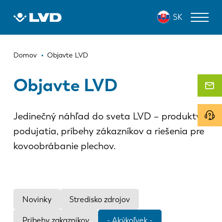
Skočiť
SK
na
hlavný
obsah
Omrvinka
ZARIADENIA NA REZANIE LASEROM
Domov
Objavte LVD
OHRAŇOVACIE LISY
Objavte LVD
PANELOVÉ OHÝBAČE
Jedinečný náhľad do sveta LVD – produkty,
DIEROVACIE LISY
podujatia, príbehy zákazníkov a riešenia pre
STRIHACIE STROJE
kovoobrábanie plechov.
SOFTVÉR
ODDELENIE ZÁKAZNÍCKYCH SLUŽIEB
Novinky
Stredisko zdrojov
O spoločnosti LVD
Pribehy zakaznikov
- Akýkoľvek -