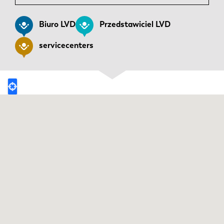
Aktualności
Odkryj LVD
Biuro LVD
Przedstawiciel LVD
Realizacje
servicecenters
Wydarzenia
Centrum zasobów
Branże i rozwiązania
Oferty pracy
Kontakt