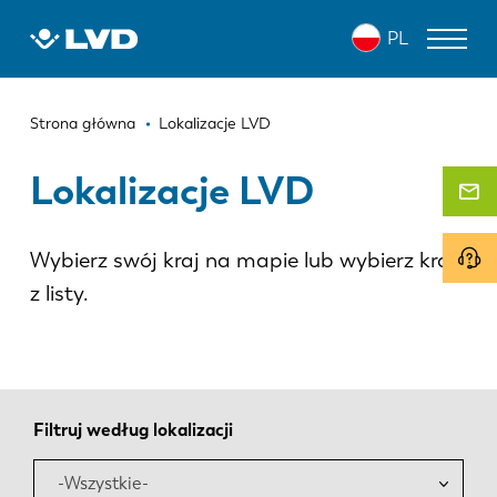
Przejdź
PL
do
treści
Ścieżka
WYCINARKI LASEROWE
Strona główna
Lokalizacje LVD
nawigacyjna
PRASY KRAWĘDZIOWE
Lokalizacje LVD
ZAGINARKI DO PANELI
Wybierz swój kraj na mapie lub wybierz kraj
WYKRAWARKI
z listy.
NOŻYCE GILOTYNOWE
OPROGRAMOWANIE
OBSŁUGA KLIENTA
Filtruj według lokalizacji
O firmie LVD
-Wszystkie-