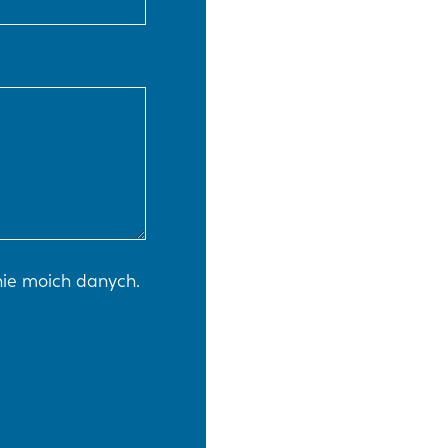
PT-PT
CN
ie moich danych.