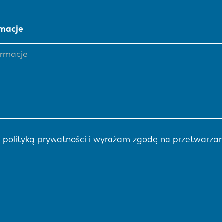
IT
ES
macje
SK
KO
z
polityką prywatności
i wyrażam zgodę na przetwarzan