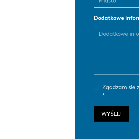
DE
Dodatkowe infor
PL
Zgadzam się 
WYŚLIJ