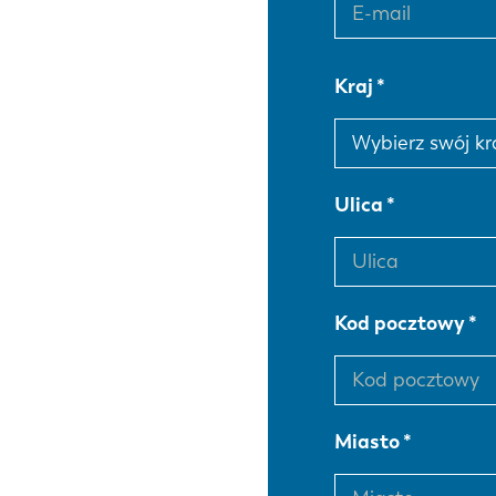
Kraj
Ulica
Kod pocztowy
Miasto
EN