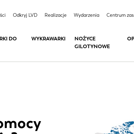
ści
Odkryj LVD
Realizacje
Wydarzenia
Centrum za
RKI DO
WYKRAWARKI
NOŻYCE
O
GILOTYNOWE
pomocy