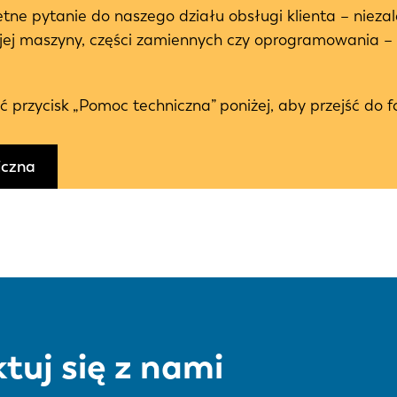
etne pytanie do naszego działu obsługi klienta – niezal
jej maszyny, części zamiennych czy oprogramowania – 
ć przycisk „Pomoc techniczna” poniżej, aby przejść do f
iczna
tuj się z nami