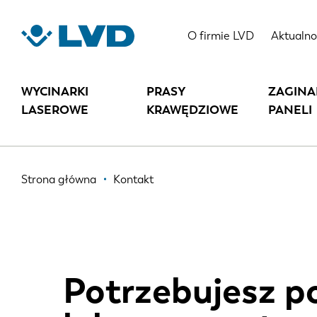
Przejdź
do
O firmie LVD
Aktualno
treści
WYCINARKI
PRASY
ZAGINA
LASEROWE
KRAWĘDZIOWE
PANELI
Ścieżka
Strona główna
Kontakt
nawigacyjna
Potrzebujesz 