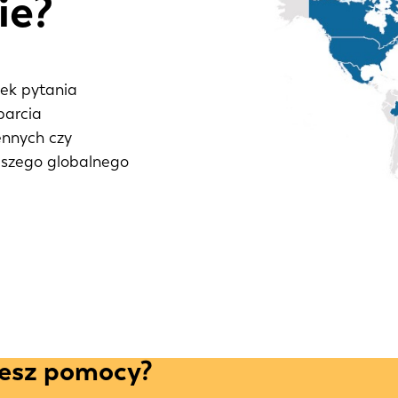
ie?
iek pytania
parcia
ennych czy
aszego globalnego
jesz pomocy?