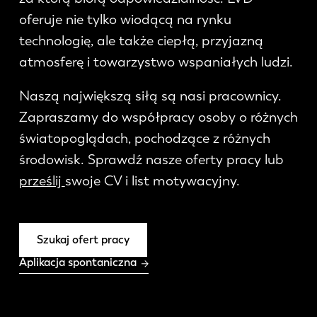
Aktualności
oferuje nie tylko wiodącą na rynku
Odkryj LVD
technologię, ale także ciepłą, przyjazną
Realizacje
atmosferę i towarzystwo wspaniałych ludzi.
Wydarzenia
Centrum zasobów
Naszą największą siłą są nasi pracownicy.
Branże i rozwiązania
Zapraszamy do współpracy osoby o różnych
światopoglądach, pochodzące z różnych
Oferty pracy
środowisk. Sprawdź nasze oferty pracy lub
prześlij
swoje CV i list motywacyjny.
Kontakt
Szukaj ofert pracy
Aplikacja spontaniczna