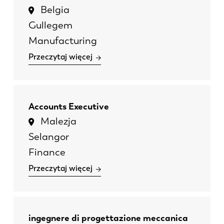
Belgia
Gullegem
Manufacturing
Przeczytaj więcej
EN
NL
FR
EN-US
Accounts Executive
Malezja
Selangor
DE
IT
Finance
Przeczytaj więcej
ES
PT-PT
PL
SK
ingegnere di progettazione meccanica