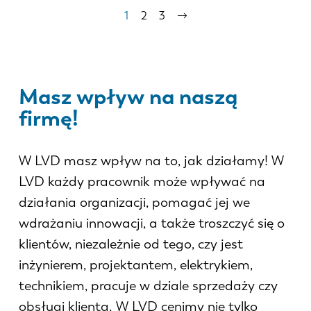
Stronicowanie
Bieżąca
1
Strona
2
Strona
3
Następna
strona
strona
Masz wpływ na naszą
firmę!
W LVD masz wpływ na to, jak działamy! W
LVD każdy pracownik może wpływać na
działania organizacji, pomagać jej we
wdrażaniu innowacji, a także troszczyć się o
klientów, niezależnie od tego, czy jest
inżynierem, projektantem, elektrykiem,
technikiem, pracuje w dziale sprzedaży czy
obsługi klienta. W LVD cenimy nie tylko