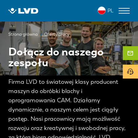
Przejdź
PL
do
treści
Ścieżka
WYCINARKI LASEROWE
Strona główna
Oferty pracy
nawigacyjna
PRASY KRAWĘDZIOWE
Dołącz do naszego
zespołu
ZAGINARKI DO PANELI
WYKRAWARKI
Firma LVD to światowej klasy producent
NOŻYCE GILOTYNOWE
maszyn do obróbki blachy i
OPROGRAMOWANIE
oprogramowania CAM. Działamy
dynamicznie, a naszym celem jest ciągły
OBSŁUGA KLIENTA
postęp. Nasi pracownicy mają możliwość
rozwoju oraz kreatywnej i swobodnej pracy,
O firmie LVD
za którą biorą odpowiedzialność. LVD