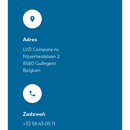
Aktualności
Odkryj LVD
Realizacje
Wydarzenia
Centrum zasobów
Adres
Branże i rozwiązania
LVD Company nv
Oferty pracy
Nijverheidslaan 2
8560
Gullegem
Belgium
Kontakt
Zadzwoń
+32 56 43 05 11