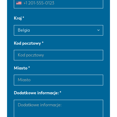
FR
EN-US
Kraj
DE
IT
Kod pocztowy
ES
PT-PT
PL
SK
Miasto
KO
CN
Dodatkowe informacje: