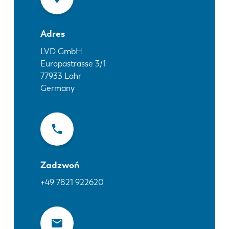
Aktualności
Odkryj LVD
Adres
Realizacje
Wydarzenia
LVD GmbH
Europastrasse 3/1
Centrum zasobów
77933
Lahr
Branże i rozwiązania
Germany
Oferty pracy
Kontakt
Zadzwoń
+49 7821 922620