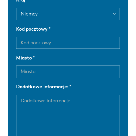
FR
EN-US
DE
IT
Kod pocztowy
ES
PT-PT
Miasto
PL
SK
KO
CN
Dodatkowe informacje: