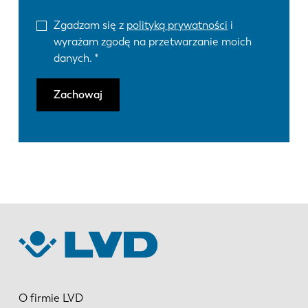
Zgadzam się z
polityką prywatności
i
wyrażam zgodę na przetwarzanie moich
danych.
Zachowaj
O firmie LVD