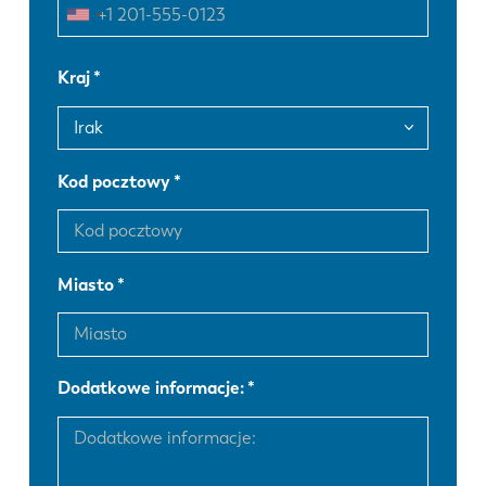
FR
EN-US
Kraj
DE
IT
Kod pocztowy
ES
PT-PT
PL
SK
Miasto
KO
CN
Dodatkowe informacje: