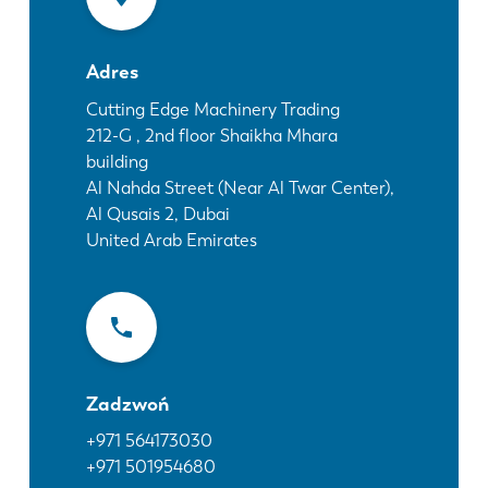
Aktualności
Odkryj LVD
Adres
Realizacje
Wydarzenia
Cutting Edge Machinery Trading
212-G , 2nd floor Shaikha Mhara
Centrum zasobów
building
Branże i rozwiązania
Al Nahda Street (Near Al Twar Center),
Oferty pracy
Al Qusais 2, Dubai
United Arab Emirates
Kontakt
Zadzwoń
+971 564173030
+971 501954680