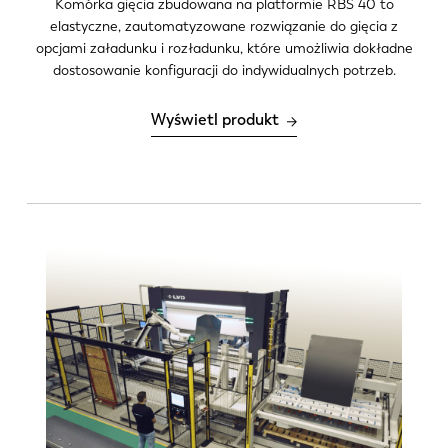
Komórka gięcia zbudowana na platformie RBS 40 to
elastyczne, zautomatyzowane rozwiązanie do gięcia z
EN
NL
opcjami załadunku i rozładunku, które umożliwia dokładne
dostosowanie konfiguracji do indywidualnych potrzeb.
FR
EN-US
Wyświetl produkt
DE
IT
ES
PT-PT
PL
SK
KO
CN