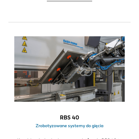
Geometria części
Profile 2D
Detale typu pudełko
Złożone profile 3D
Liczba gięć
1-8
> 8
Ilość zmian narzędzi / dzień
0-6
6-12
>12
RBS 40
Zrobotyzowane systemy do gięcia