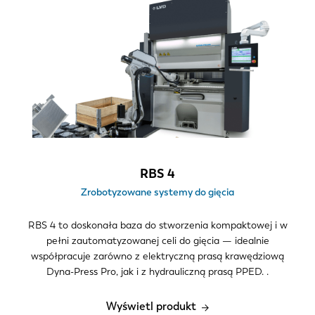
Nacisk
24-60
80-135
135-220
Grubość materiału
1-6 mm
6-12 mm
RBS 4
> 12 mm
Zrobotyzowane systemy do gięcia
Długość gięcia
RBS 4 to doskonała baza do stworzenia kompaktowej i w
0–1,5 m
pełni zautomatyzowanej celi do gięcia — idealnie
2.1 m
współpracuje zarówno z elektryczną prasą krawędziową
Dyna-Press Pro, jak i z hydrauliczną prasą PPED. .
2,0–4,0 m
4,0–6,0 m
Wyświetl produkt