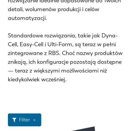
rozwiązanie idealnie dopasowane do Twoich
Aktualności
detali, wolumenów produkcji i celów
Odkryj LVD
automatyzacji.
Realizacje
Wydarzenia
Standardowe rozwiązania, takie jak Dyna-
Centrum zasobów
Cell, Easy-Cell i Ulti-Form, są teraz w pełni
Branże i rozwiązania
zintegrowane z RBS. Choć nazwy produktów
Oferty pracy
znikają, ich konfiguracje pozostają dostępne
— teraz z większymi możliwościami niż
Kontakt
kiedykolwiek wcześniej.
Filter