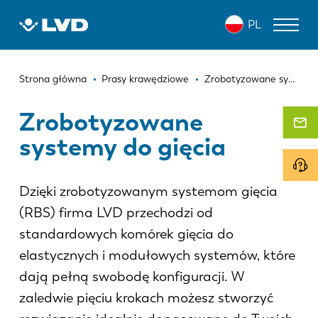
Przejdź
PL
do
treści
Ścieżka
WYCINARKI LASEROWE
Strona główna
Prasy krawędziowe
Zrobotyzowane systemy do gięcia
nawigacyjna
PRASY KRAWĘDZIOWE
Zrobotyzowane
systemy do gięcia
ZAGINARKI DO PANELI
WYKRAWARKI
Dzięki zrobotyzowanym systemom gięcia
NOŻYCE GILOTYNOWE
(RBS) firma LVD przechodzi od
OPROGRAMOWANIE
standardowych komórek gięcia do
elastycznych i modułowych systemów, które
OBSŁUGA KLIENTA
dają pełną swobodę konfiguracji. W
O firmie LVD
zaledwie pięciu krokach możesz stworzyć