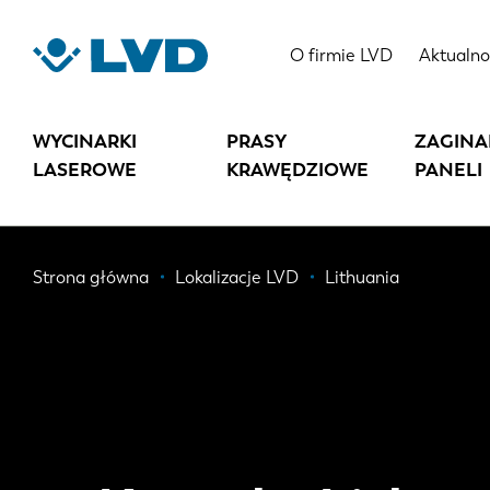
Przejdź
do
O firmie LVD
Aktualno
treści
WYCINARKI
PRASY
ZAGINA
LASEROWE
KRAWĘDZIOWE
PANELI
Ścieżka
Strona główna
Lokalizacje LVD
Lithuania
nawigacyjna