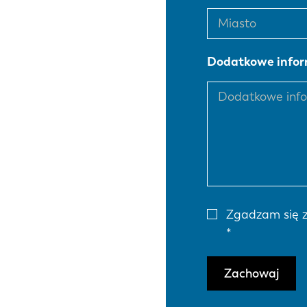
EN
Dodatkowe infor
DE
PL
Zgadzam się 
Zachowaj