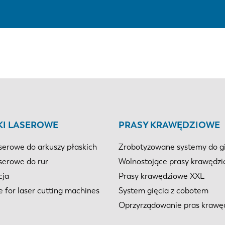
KI LASEROWE
PRASY KRAWĘDZIOWE
serowe do arkuszy płaskich
Zrobotyzowane systemy do g
serowe do rur
Wolnostojące prasy krawędz
cja
Prasy krawędziowe XXL
e for laser cutting machines
System gięcia z cobotem
Oprzyrządowanie pras krawę