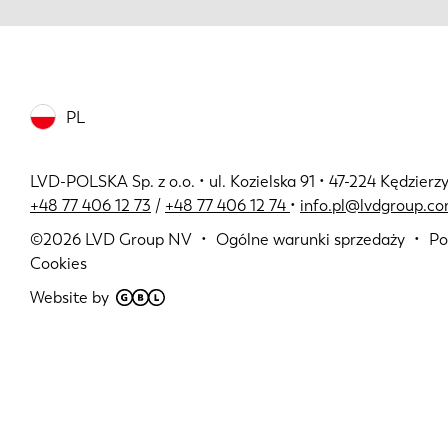
PL
LVD-POLSKA Sp. z o.o. • ul. Kozielska 91 • 47-224 Kędzierzy
+48 77 406 12 73
/
+48 77 406 12 74
•
info.pl@lvdgroup.c
©2026
LVD Group NV
Ogólne warunki sprzedaży
Po
Cookies
Website by