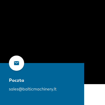
Poczta
sales@balticmachinery.lt