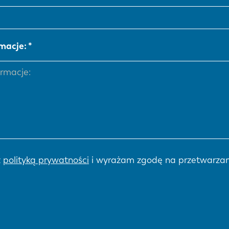
NL
FR
macje:
IT
ES
SK
KO
z
polityką prywatności
i wyrażam zgodę na przetwarzan