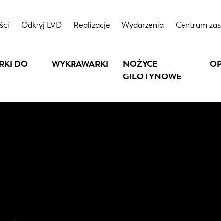
ści
Odkryj LVD
Realizacje
Wydarzenia
Centrum za
RKI DO
WYKRAWARKI
NOŻYCE
O
GILOTYNOWE