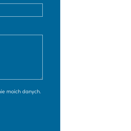
EN-US
PT-PT
CN
ie moich danych.