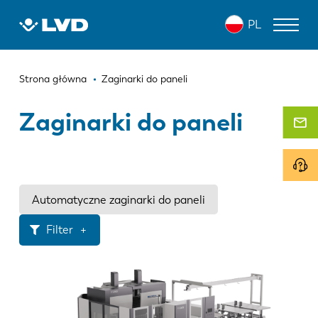
Przejdź
PL
do
treści
Ścieżka
WYCINARKI LASEROWE
Strona główna
Zaginarki do paneli
nawigacyjna
PRASY KRAWĘDZIOWE
Zaginarki do paneli
ZAGINARKI DO PANELI
WYKRAWARKI
NOŻYCE GILOTYNOWE
Automatyczne zaginarki do paneli
OPROGRAMOWANIE
Filter
OBSŁUGA KLIENTA
Grubość materiału
O firmie LVD
< 1.6 mm