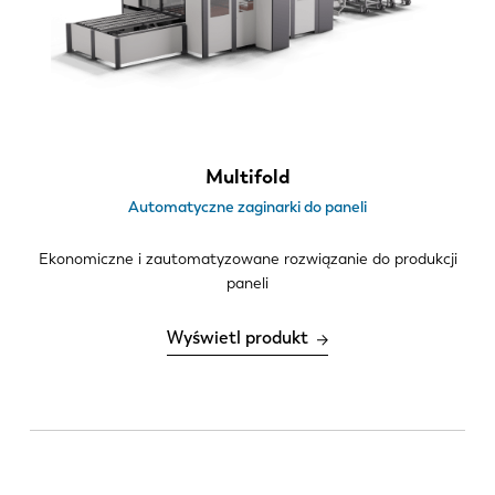
Aktualności
< 2.0 mm
Odkryj LVD
Długość gięcia
Realizacje
2.1 m
Wydarzenia
2.5 m
Centrum zasobów
3.2 m
Multifold
Branże i rozwiązania
Automatyczne zaginarki do paneli
Oferty pracy
Ekonomiczne i zautomatyzowane rozwiązanie do produkcji
paneli
Kontakt
Wyświetl produkt