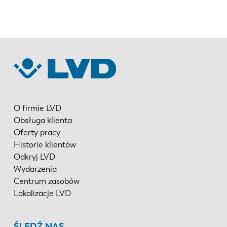
EN
NL
FR
EN-US
DE
IT
O firmie LVD
Obsługa klienta
ES
PT-PT
Oferty pracy
Historie klientów
Odkryj LVD
PL
SK
Wydarzenia
Centrum zasobów
Lokalizacje LVD
KO
CN
ŚLEDŹ NAS