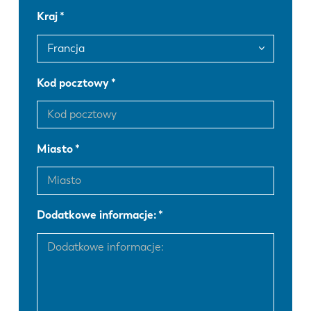
Kraj
FR
EN-US
DE
IT
Kod pocztowy
ES
PT-PT
Miasto
PL
SK
KO
CN
Dodatkowe informacje: