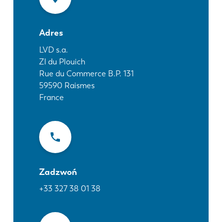
Aktualności
Odkryj LVD
Adres
Realizacje
Wydarzenia
LVD s.a.
ZI du Plouich
Centrum zasobów
Rue du Commerce B.P. 131
Branże i rozwiązania
59590
Raismes
Oferty pracy
France
Kontakt
Zadzwoń
+33 327 38 01 38