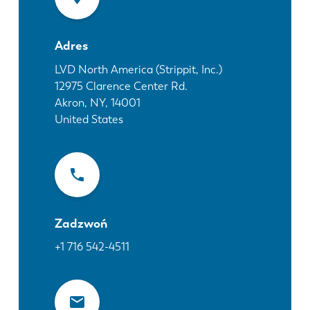
Aktualności
Odkryj LVD
Adres
Realizacje
Wydarzenia
LVD North America (Strippit, Inc.)
12975 Clarence Center Rd.
Centrum zasobów
Akron, NY
,
14001
Branże i rozwiązania
United States
Oferty pracy
Kontakt
Zadzwoń
+1 716 542-4511