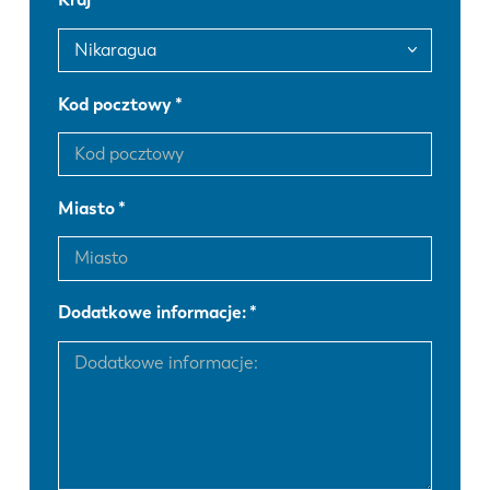
FR
EN-US
DE
IT
Kod pocztowy
ES
PT-PT
Miasto
PL
SK
KO
CN
Dodatkowe informacje: