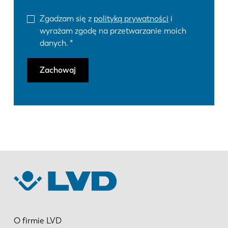
Zgadzam się z
polityką prywatności
i
wyrażam zgodę na przetwarzanie moich
danych.
Zachowaj
O firmie LVD