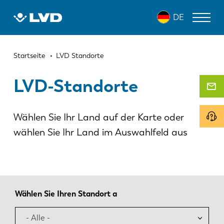
Direkt
DE
zum
Inhalt
Pfadnavigation
LASERSCHNEIDANLAGEN
Startseite
LVD Standorte
ABKANTPRESSEN
LVD-Standorte
SCHWENKBIEGEZENTRUM
Wählen Sie Ihr Land auf der Karte oder
STANZPRESSEN
wählen Sie Ihr Land im Auswahlfeld aus
TAFELSCHEREN
SOFTWARE
KUNDENDIENST
Wählen Sie Ihren Standort a
Über LVD
- Alle -