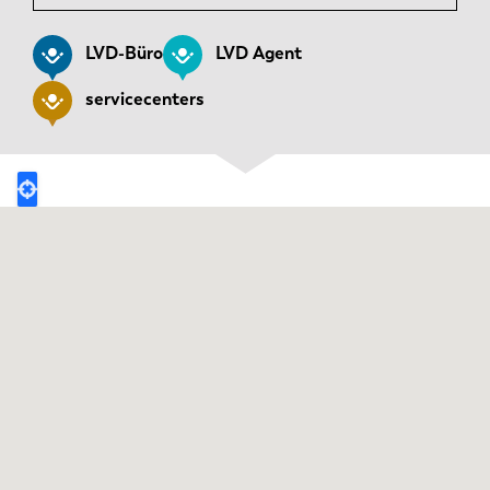
News
LVD entdecken
LVD-Büro
LVD Agent
Erfolgsgeschichten
servicecenters
Events
Ressourcencenter
Branchen & Lösungen
Karriere
Kontakt