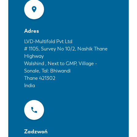
Aktualności
Odkryj LVD
Realizacje
Wydarzenia
Adres
Centrum zasobów
LVD-Multifold Pvt Ltd
# 1105, Survey No 10/2, Nashik Thane
Branże i rozwiązania
Highway
Oferty pracy
Walshind , Next to GMP, Village -
Sonale, Tal: Bhiwandi
Thane
421302
Kontakt
India
Zadzwoń