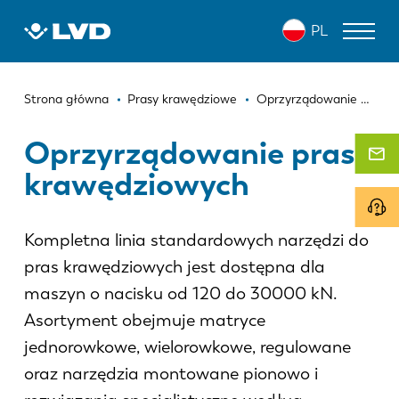
Przejdź
PL
do
treści
Ścieżka
WYCINARKI LASEROWE
Strona główna
Prasy krawędziowe
Oprzyrządowanie pras krawędziowych
nawigacyjna
PRASY KRAWĘDZIOWE
Oprzyrządowanie pras
krawędziowych
ZAGINARKI DO PANELI
WYKRAWARKI
Kompletna linia standardowych narzędzi do
NOŻYCE GILOTYNOWE
pras krawędziowych jest dostępna dla
OPROGRAMOWANIE
maszyn o nacisku od 120 do 30000 kN.
Asortyment obejmuje matryce
OBSŁUGA KLIENTA
jednorowkowe, wielorowkowe, regulowane
O firmie LVD
oraz narzędzia montowane pionowo i