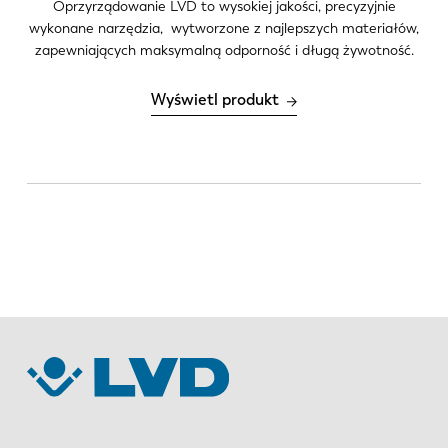
Oprzyrządowanie LVD to wysokiej jakości, precyzyjnie
wykonane narzędzia, wytworzone z najlepszych materiałów,
zapewniających maksymalną odporność i długą żywotność.
Wyświetl produkt
EN
NL
FR
EN-US
DE
IT
ES
PT-PT
PL
SK