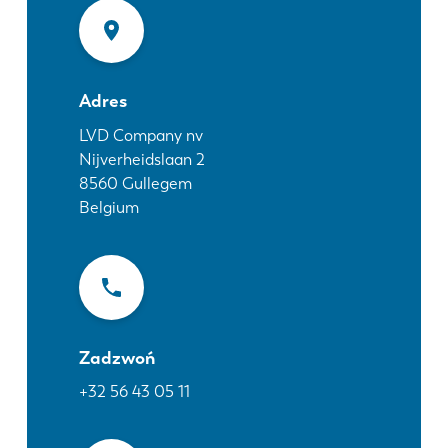
Aktualności
Odkryj LVD
Realizacje
Wydarzenia
Adres
Centrum zasobów
LVD Company nv
Nijverheidslaan 2
Branże i rozwiązania
8560
Gullegem
Oferty pracy
Belgium
Kontakt
Zadzwoń
+32 56 43 05 11