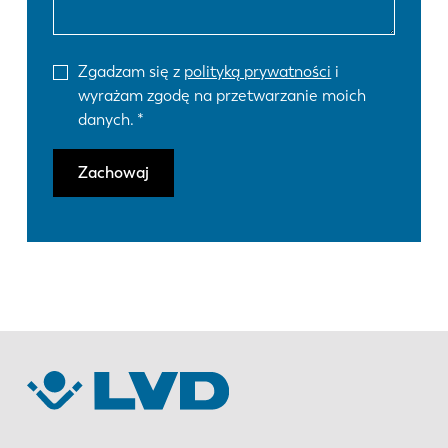
Zgadzam się z
polityką prywatności
i
wyrażam zgodę na przetwarzanie moich
danych.
Zachowaj