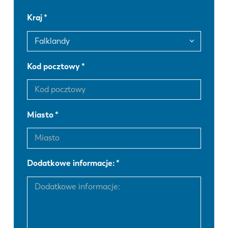
FR
EN-US
Kraj
DE
IT
Kod pocztowy
ES
PT-PT
Miasto
PL
SK
KO
CN
Dodatkowe informacje: