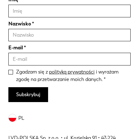
Nazwisko
E-mail
Zgadzam się z
polityką prywatności
i wyrażam
zgodę na przetwarzanie moich danych.
Subskrybuj
PL
LVD-POLSKA Sp. z o.o. • ul. Kozielska 91 • 47-224