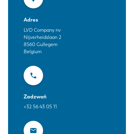
Aktualności
Odkryj LVD
Adres
Realizacje
Wydarzenia
LVD Company nv
Nijverheidslaan 2
Centrum zasobów
8560
Gullegem
Branże i rozwiązania
Belgium
Oferty pracy
Kontakt
Zadzwoń
+32 56 43 05 11