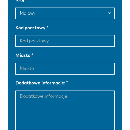
FR
EN-US
DE
IT
Kod pocztowy
ES
PT-PT
Miasto
PL
SK
KO
CN
Dodatkowe informacje: