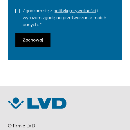
Zgadzam się z
polityką prywatności
i
wyrażam zgodę na przetwarzanie moich
danych.
Zachowaj
O firmie LVD