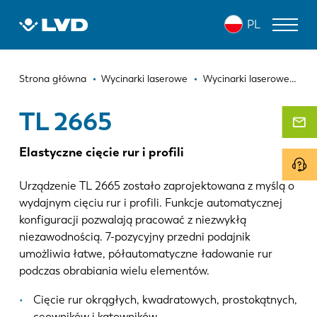
Przejdź
TL 2665
PL
do
treści
Ścieżka
WYCINARKI LASEROWE
Strona główna
Wycinarki laserowe
Wycinarki laserowe do rur
nawigacyjna
PRASY KRAWĘDZIOWE
TL 2665
ZAGINARKI DO PANELI
Elastyczne cięcie rur i profili
WYKRAWARKI
Urządzenie TL 2665 zostało zaprojektowana z myślą o
NOŻYCE GILOTYNOWE
wydajnym cięciu rur i profili. Funkcje automatycznej
konfiguracji pozwalają pracować z niezwykłą
OPROGRAMOWANIE
niezawodnością. 7-pozycyjny przedni podajnik
umożliwia łatwe, półautomatyczne ładowanie rur
OBSŁUGA KLIENTA
podczas obrabiania wielu elementów.
O firmie LVD
Cięcie rur okrągłych, kwadratowych, prostokątnych,
ceowników i kątowników