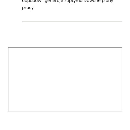
odpadów i generuje zoptymalizowane plany
pracy.