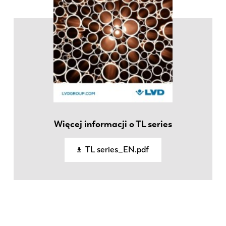
Więcej informacji o TL series
TL series_EN.pdf
EN
NL
FR
EN-US