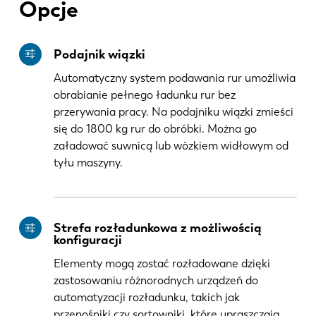
Opcje
DE
IT
Podajnik wiązki
ES
PT-PT
Automatyczny system podawania rur umożliwia
obrabianie pełnego ładunku rur bez
przerywania pracy. Na podajniku wiązki zmieści
PL
SK
się do 1800 kg rur do obróbki. Można go
załadować suwnicą lub wózkiem widłowym od
KO
CN
tyłu maszyny.
Strefa rozładunkowa z możliwością
konfiguracji
Elementy mogą zostać rozładowane dzięki
zastosowaniu różnorodnych urządzeń do
automatyzacji rozładunku, takich jak
przenośniki czy sortowniki, które upraszczają