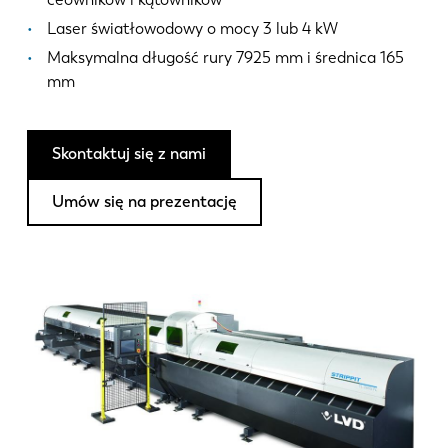
Aktualności
Laser światłowodowy o mocy 3 lub 4 kW
Odkryj LVD
Maksymalna długość rury 7925 mm i średnica 165
Realizacje
mm
Wydarzenia
Centrum zasobów
Skontaktuj się z nami
Branże i rozwiązania
Oferty pracy
Umów się na prezentację
Kontakt