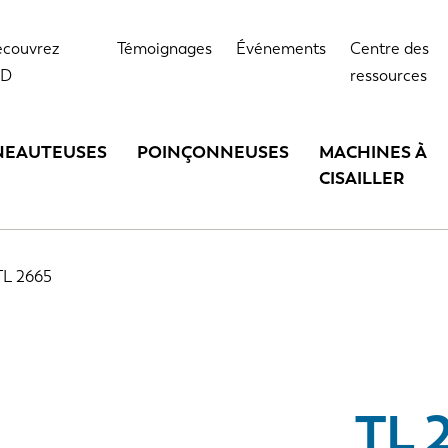
Points forts
Données techniques
Opt
couvrez
Témoignages
Événements
Centre des
VD
ressources
NEAUTEUSES
POINÇONNEUSES
MACHINES À
CISAILLER
TL 2665
TL 