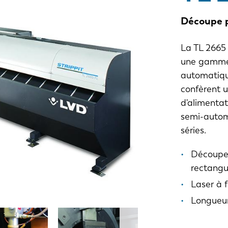
Découpe p
La TL 2665 
une gamme 
automatiqu
confèrent u
d'alimentat
semi-autom
séries.
Découpe 
rectangul
Laser à 
Longueur