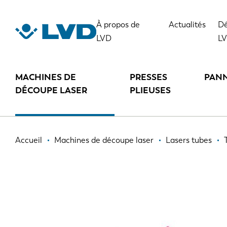
Aller
au
TL 2665
À propos de
Actualités
Dé
contenu
LVD
L
principal
MACHINES DE
PRESSES
PAN
DÉCOUPE LASER
PLIEUSES
Fil
Accueil
Machines de découpe laser
Lasers tubes
d'Ariane