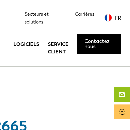
ions
Contactez-nous ou demandez une démonstration
Secteurs et
Carrières
FR
solutions
Contactez
LOGICIELS
SERVICE
nous
CLIENT
2665