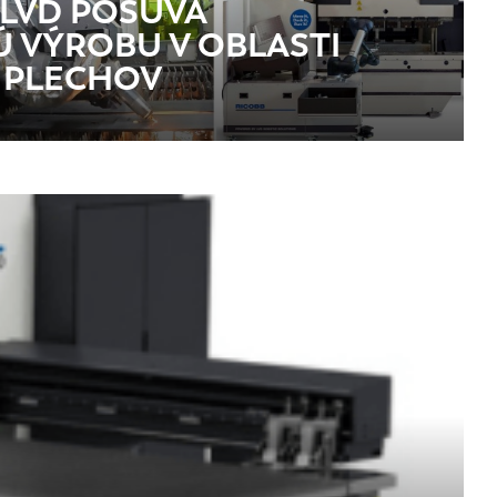
LVD POSÚVA
Ú VÝROBU V OBLASTI
 PLECHOV
EN-US