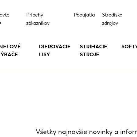
avte
Príbehy
Podujatia
Stredisko
D
zákazníkov
zdrojov
NELOVÉ
DIEROVACIE
STRIHACIE
SOFT
ÝBAČE
LISY
STROJE
Všetky najnovšie novinky a info