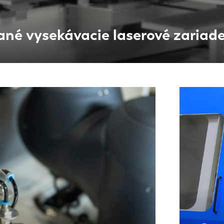
IT
ES
é vysekávacie laserové zariaden
SK
KO