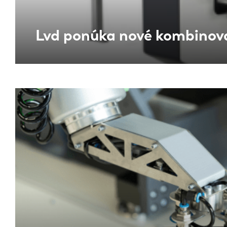
DE
Lvd ponúka nové kombinovan
PL