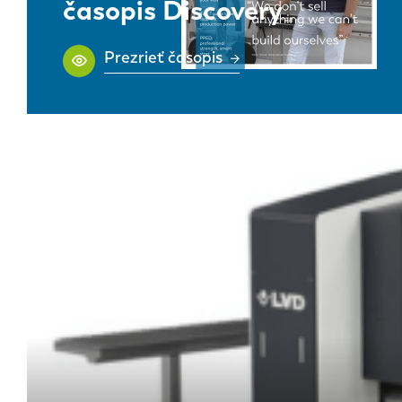
časopis Discovery
Prezrieť časopis
EN