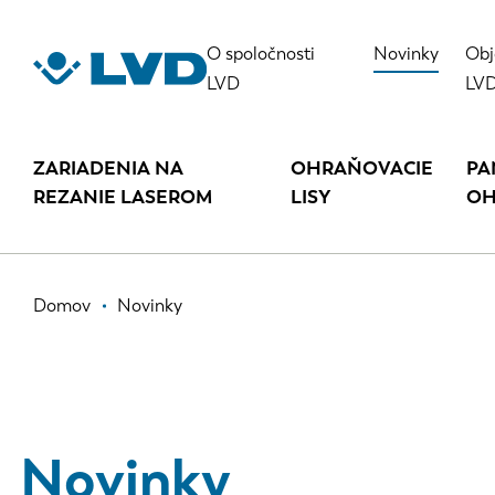
Skočiť
na
O spoločnosti
Novinky
Obj
hlavný
LVD
LV
obsah
ZARIADENIA NA
OHRAŇOVACIE
PA
REZANIE LASEROM
LISY
OH
Omrvinka
Domov
Novinky
Novinky