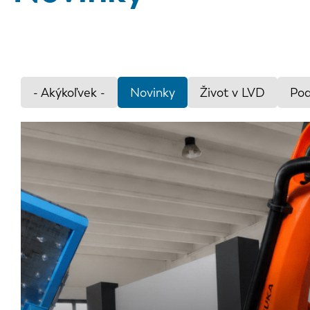
- Akýkoľvek -
Novinky
Život v LVD
Pod