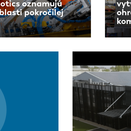
botics oznamujú
vyt
blasti pokročilej
ohr
kom