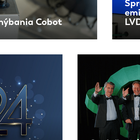
Spr
emi
hýbania Cobot
LVD