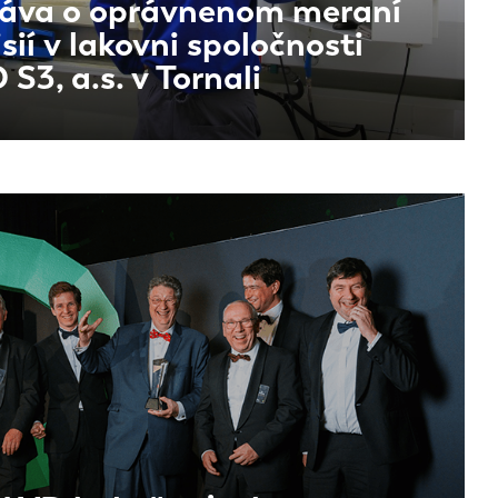
áva o oprávnenom meraní
sií v lakovni spoločnosti
 S3, a.s. v Tornali