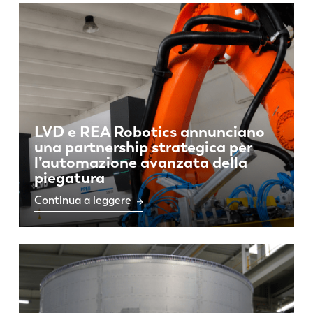
Notizie
Scopri LVD
Storie di clienti
Eventi
Centro risorse
Settori e soluzioni
LVD e REA Robotics annunciano
Lavora con noi
una partnership strategica per
l’automazione avanzata della
piegatura
Contattateci
Continua a leggere