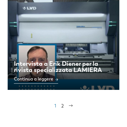
Intervista a Erik Diener per la
rivista specializzata LAMIERA
Continua a leggere
Paginazione
Pagina
1
Pagina
2
Pagina
attuale
successiva