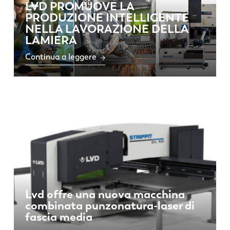
LVD PROMUOVE LA
PRODUZIONE INTELLIGENTE
NELLA LAVORAZIONE DELLA
LAMIERA
Continua a leggere
Lvd offre una nuova macchina
combinata punzonatura-laser di
fascia media