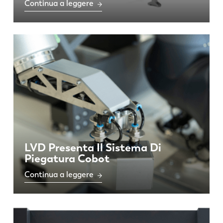
Continua a leggere
EN
NL
FR
EN-US
DE
IT
ES
PT-PT
LVD Presenta Il Sistema Di
PL
SK
Piegatura Cobot
Continua a leggere
KO
CN