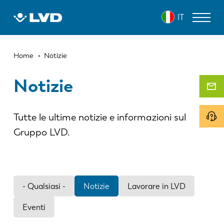
Salta
IT
al
contenuto
principale
Briciole
MACCHINE PER IL TAGLIO LASER
Home
Notizie
di
PRESSE PIEGATRICI
Notizie
pane
PANNELLATRICI
Tutte le ultime notizie e informazioni sul
PUNZONATRICI
Gruppo LVD.
CESOIE
SOFTWARE
SERVIZIO CLIENTI
- Qualsiasi -
Notizie
Lavorare in LVD
Eventi
SU LVD