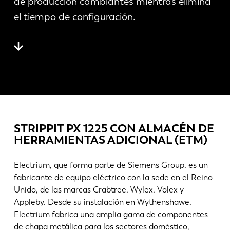
de producción cambiantes mientras elimina
Noticias
el tiempo de configuración.
Descubra LVD
Testimonios
Eventos
Centro de recursos
Industrias y soluciones
Vacantes
STRIPPIT PX 1225 CON ALMACÉN DE
Contacto
HERRAMIENTAS ADICIONAL (ETM)
Electrium, que forma parte de Siemens Group, es un
fabricante de equipo eléctrico con la sede en el Reino
Unido, de las marcas Crabtree, Wylex, Volex y
Appleby. Desde su instalación en Wythenshawe,
Electrium fabrica una amplia gama de componentes
de chapa metálica para los sectores doméstico,