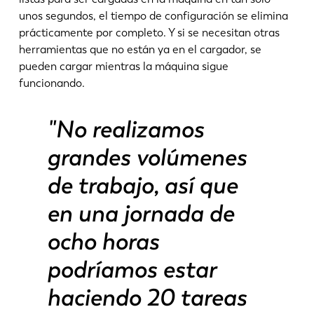
unos segundos, el tiempo de configuración se elimina
prácticamente por completo. Y si se necesitan otras
herramientas que no están ya en el cargador, se
pueden cargar mientras la máquina sigue
funcionando.
"No realizamos
EN
NL
grandes volúmenes
de trabajo, así que
FR
EN-US
en una jornada de
DE
IT
ocho horas
podríamos estar
ES
PT-PT
haciendo 20 tareas