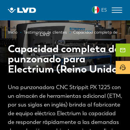
Pasar
ES
al
contenido
principal
Ruta
MÁQUINAS DE CORTE LÁSER
Inicio
Testimonios de clientes
Capacidad completa de punzonado para Electrium (Reino Unido)
de
DOBLADORAS
Capacidad completa de
navegación
punzonado para
PANELADORAS
Electrium (Reino Unido)
PUNZONADORAS
CIZALLAS
Una punzonadora CNC Strippit PX 1225 con
SOFTWARE
un almacén de herramientas adicional (ETM,
por sus siglas en inglés) brinda al fabricante
SERVICIO DE ATENCIÓN AL CLIENTE
de equipo eléctrico Electrium la capacidad
Sobre LVD
de responder rápidamente a las demandas