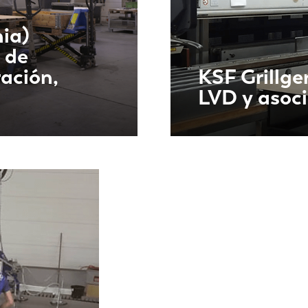
ia)
 de
ación,
KSF Grillge
LVD y asoci