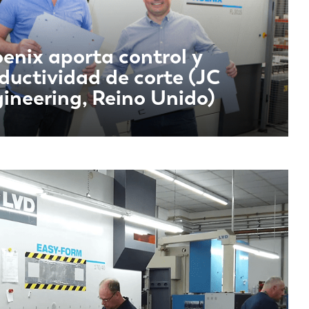
enix aporta control y
ductividad de corte (JC
ineering, Reino Unido)