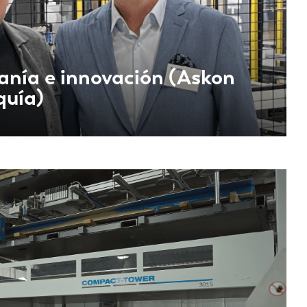
anía e innovación (Askon
quía)