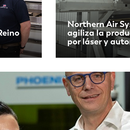
Northern Air Sy
Reino
agiliza la prod
por láser y aut
NL
FR