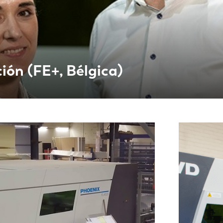
IT
ES
SK
KO
ión (FE+, Bélgica)