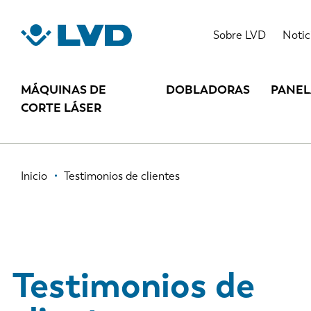
Pasar
al
Sobre LVD
Notic
contenido
principal
MÁQUINAS DE
DOBLADORAS
PANE
CORTE LÁSER
Ruta
Inicio
Testimonios de clientes
de
navegación
Testimonios de