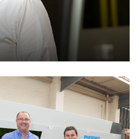
PT-PT
CN