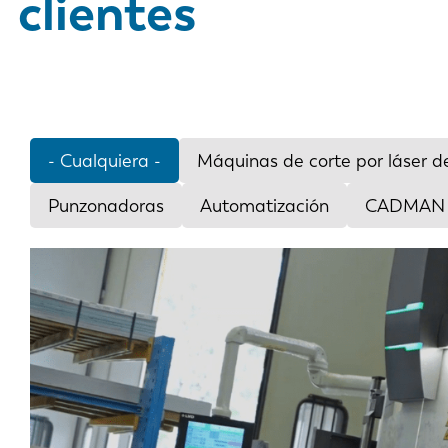
clientes
- Cualquiera -
Máquinas de corte por láser de
Punzonadoras
Automatización
CADMAN