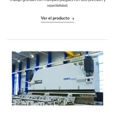
Perfiles 2D
repetibilidad.
Número de dobleces
Ver el producto
1-8
> 8
Número de cambios de herramienta por
máquina por día
0-6
6-12