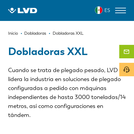
Pasar
ES
al
contenido
principal
Ruta
MÁQUINAS DE CORTE LÁSER
Inicio
Dobladoras
Dobladoras XXL
de
DOBLADORAS
Dobladoras XXL
navegación
PANELADORAS
Cuando se trata de plegado pesado, LVD
PUNZONADORAS
lidera la industria en soluciones de plegado
CIZALLAS
configuradas a pedido con máquinas
SOFTWARE
independientes de hasta 3000 toneladas/14
metros, así como configuraciones en
SERVICIO DE ATENCIÓN AL CLIENTE
tándem.
Sobre LVD