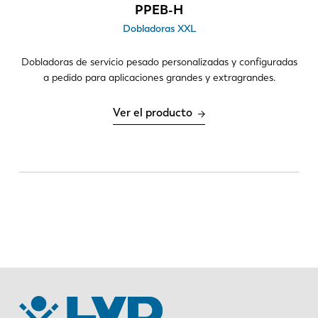
EN
NL
PPEB-H
Dobladoras XXL
FR
EN-US
Dobladoras de servicio pesado personalizadas y configuradas
a pedido para aplicaciones grandes y extragrandes.
DE
IT
Ver el producto
ES
PT-PT
PL
SK
KO
CN