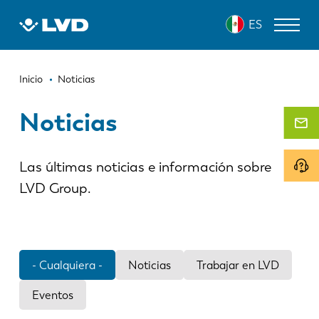
Pasar
ES
al
contenido
principal
Ruta
MÁQUINAS DE CORTE LÁSER
Inicio
Noticias
de
DOBLADORAS
Noticias
navegación
PANELADORAS
Las últimas noticias e información sobre
PUNZONADORAS
LVD Group.
CIZALLAS
SOFTWARE
SERVICIO DE ATENCIÓN AL CLIENTE
- Cualquiera -
Noticias
Trabajar en LVD
Eventos
Sobre LVD