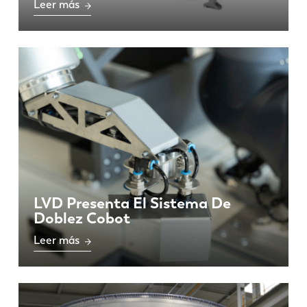
Leer más
EN
NL
FR
EN-US
DE
IT
ES
PT-PT
LVD Presenta El Sistema De
PL
SK
Doblez Cobot
Leer más
KO
CN