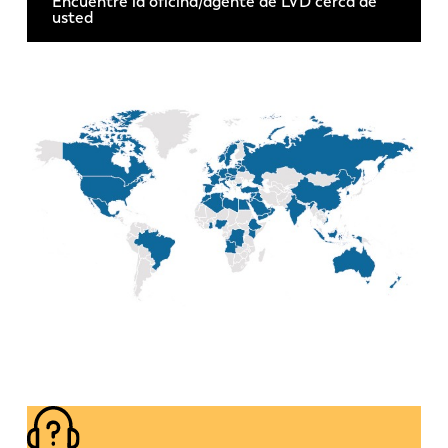
Encuentre la oficina/agente de LVD cerca de
Noticias
usted
Descubra LVD
Testimonios
Eventos
Centro de recursos
Industrias y soluciones
Vacantes
Contacto