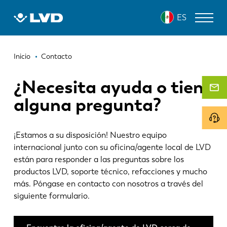
Pasar
ES
al
contenido
principal
Ruta
MÁQUINAS DE CORTE LÁSER
Inicio
Contacto
de
DOBLADORAS
¿Necesita ayuda o tiene
navegación
alguna pregunta?
PANELADORAS
PUNZONADORAS
¡Estamos a su disposición! Nuestro equipo
CIZALLAS
internacional junto con su oficina/agente local de LVD
están para responder a las preguntas sobre los
SOFTWARE
productos LVD, soporte técnico, refacciones y mucho
más. Póngase en contacto con nosotros a través del
SERVICIO DE ATENCIÓN AL CLIENTE
siguiente formulario.
Sobre LVD