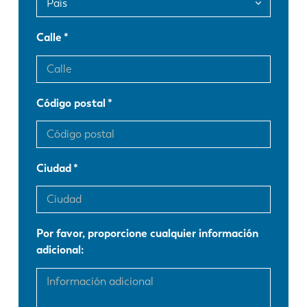
Calle
EN
NL
FR
EN-US
Código postal
DE
IT
Ciudad
ES
PT-PT
PL
SK
Por favor, proporcione cualquier información
adicional:
KO
CN