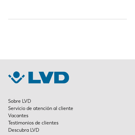
EN
NL
FR
EN-US
DE
IT
ES
PT-PT
Sobre LVD
Servicio de atención al cliente
Vacantes
PL
SK
Testimonios de clientes
Descubra LVD