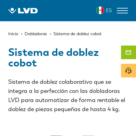
Pasar
ES
al
contenido
principal
Ruta
MÁQUINAS DE CORTE LÁSER
Inicio
Dobladoras
Sistema de doblez cobot
de
DOBLADORAS
Sistema de doblez
navegación
cobot
PANELADORAS
PUNZONADORAS
Sistema de doblez colaborativo que se
CIZALLAS
integra a la perfección con las dobladoras
SOFTWARE
LVD para automatizar de forma rentable el
doblez de piezas pequeñas de hasta 4 kg.
SERVICIO DE ATENCIÓN AL CLIENTE
Sobre LVD