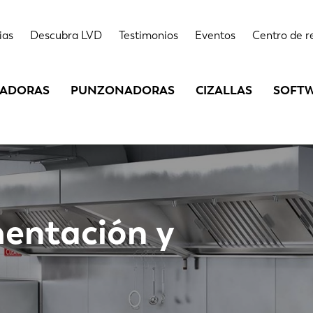
ias
Descubra LVD
Testimonios
Eventos
Centro de r
LADORAS
PUNZONADORAS
CIZALLAS
SOFT
mentación y