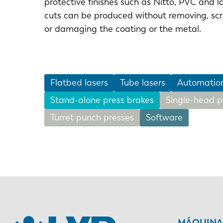
protective finishes such as Nitto, PVC and la
cuts can be produced without removing, scr
or damaging the coating or the metal.
EN
Flatbed lasers
Tube lasers
Automatio
Stand-alone press brakes
Single-head p
DE
Turret punch presses
Software
PL
MÁQUINAS