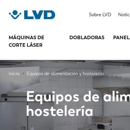
Pasar
al
Sobre LVD
Notic
contenido
principal
MÁQUINAS DE
DOBLADORAS
PANE
CORTE LÁSER
Ruta
Inicio
Equipos de alimentación y hostelería
de
Equipos de ali
navegación
hostelería