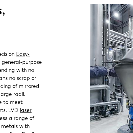
,
n
ecision
Easy-
, general-purpose
ending with no
ans no scrap or
ding of mirrored
arge radii.
ce to meet
nts. LVD
laser
cess a range of
s metals with