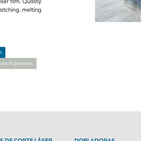
ser film. Quality
atching, melting
NL
FR
n
unch presses
IT
ES
SK
KO
 DE CORTE LÁSER
DOBLADORAS