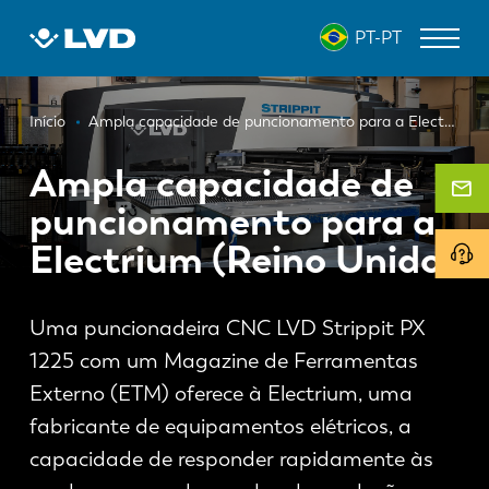
Passar
PT-PT
para
o
conteúdo
Navegação
principal
MÁQUINAS DE CORTE A LASER
Início
Ampla capacidade de puncionamento para a Electrium (Reino Unido)
estrutural
DOBRADEIRAS
Ampla capacidade de
puncionamento para a
PANELADORAS
Electrium (Reino Unido)
PUNCIONADEIRAS
GUILHOTINAS
Uma puncionadeira CNC LVD Strippit PX
SOFTWARE
1225 com um Magazine de Ferramentas
Externo (ETM) oferece à Electrium, uma
ATENDIMENTO AO CLIENTE
fabricante de equipamentos elétricos, a
Sobre a LVD
capacidade de responder rapidamente às