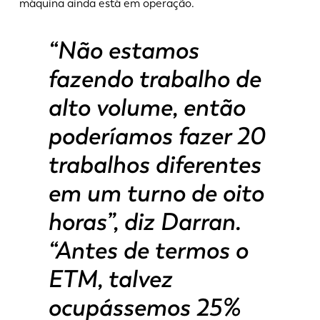
máquina ainda está em operação.
“Não estamos
EN
NL
fazendo trabalho de
alto volume, então
FR
EN-US
poderíamos fazer 20
DE
IT
trabalhos diferentes
em um turno de oito
ES
PT-PT
horas”, diz Darran.
PL
SK
“Antes de termos o
ETM, talvez
KO
CN
ocupássemos 25%