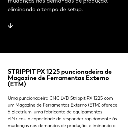
mudanças nas demandas de produção,
Notícias
eliminando o tempo de setup.
Descubra a LVD
Experiências dos clientes
Eventos
Centro de Recursos
Indústrias & soluções
Carreiras
STRIPPIT PX 1225 puncionadeira de
Contacte-nos
Magazine de Ferramentas Externo
(ETM)
Uma puncionadeira CNC LVD Strippit PX 1225 com
um Magazine de Ferramentas Externo (ETM) oferece
à Electrium, uma fabricante de equipamentos
elétricos, a capacidade de responder rapidamente às
mudanças nas demandas de produção, eliminando o