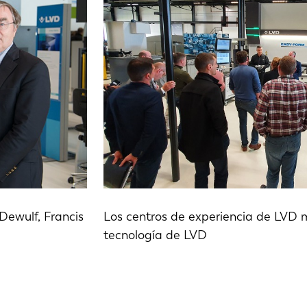
IT
ES
SK
KO
Dewulf, Francis
Los centros de experiencia de LVD m
tecnología de LVD