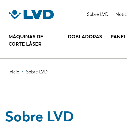
Pasar
al
Sobre LVD
Notic
contenido
principal
MÁQUINAS DE
DOBLADORAS
PANE
CORTE LÁSER
Ruta
Inicio
Sobre LVD
de
navegación
Sobre LVD