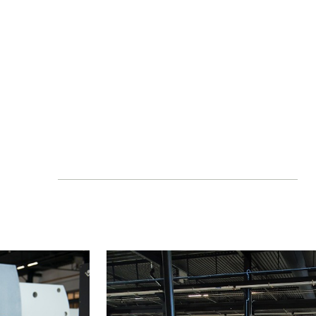
NL
FR