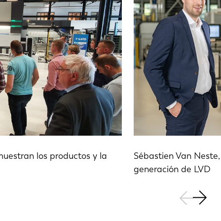
PT-PT
CN
uestran los productos y la
Sébastien Van Neste, 
generación de LVD