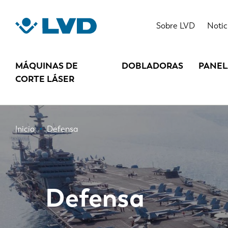
Pasar
al
Sobre LVD
Notic
contenido
principal
MÁQUINAS DE
DOBLADORAS
PANE
CORTE LÁSER
Ruta
Inicio
Defensa
de
navegación
Defensa