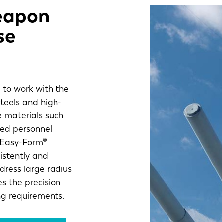
weapon
se
 to work with the
steels and high-
e materials such
red personnel
 Easy-Form®
istently and
ress large radius
s the precision
ng requirements.