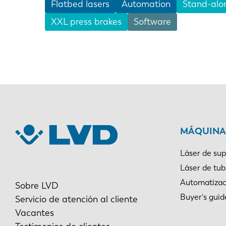
Flatbed lasers
Automation
Stand-alo
XXL press brakes
Software
EN
DE
PL
MÁQUINAS
Láser de sup
Láser de tu
Automatizac
Sobre LVD
Buyer's guid
Servicio de atención al cliente
Vacantes