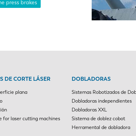
ne press brakes
NL
FR
IT
ES
SK
KO
 DE CORTE LÁSER
DOBLADORAS
erficie plana
Sistemas Robotizados de Dob
bo
Dobladoras independientes
ión
Dobladoras XXL
e for laser cutting machines
Sistema de doblez cobot
Herramental de dobladora