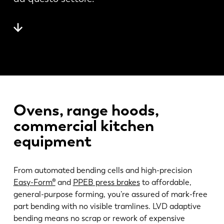
Notizie
Scopri LVD
Storie di clienti
Eventi
Centro risorse
Settori e soluzioni
Lavora con noi
Ovens, range hoods,
commercial kitchen
Contattateci
equipment
From automated bending cells and high-precision
Easy-Form®
and
PPEB press brakes
to affordable,
general-purpose forming, you’re assured of mark-free
part bending with no visible tramlines. LVD adaptive
bending means no scrap or rework of expensive