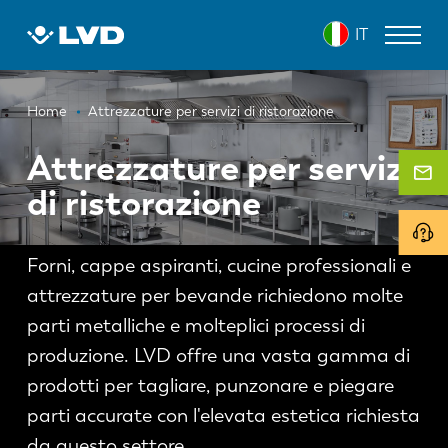
Salta
IT
al
contenuto
principale
Briciole
MACCHINE PER IL TAGLIO LASER
Home
Attrezzature per servizi di ristorazione
di
PRESSE PIEGATRICI
Attrezzature per servizi
pane
di ristorazione
PANNELLATRICI
PUNZONATRICI
Forni, cappe aspiranti, cucine professionali e
CESOIE
attrezzature per bevande richiedono molte
SOFTWARE
parti metalliche e molteplici processi di
produzione. LVD offre una vasta gamma di
SERVIZIO CLIENTI
prodotti per tagliare, punzonare e piegare
parti accurate con l'elevata estetica richiesta
SU LVD
da questo settore.