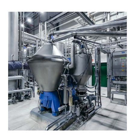
EN
NL
FR
EN-US
DE
IT
ES
PT-PT
PL
SK
KO
CN