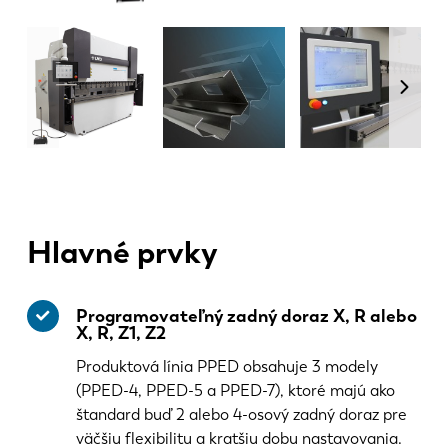
Hlavné prvky
Programovateľný zadný doraz X, R alebo
X, R, Z1, Z2
Produktová línia PPED obsahuje 3 modely
(PPED-4, PPED-5 a PPED-7), ktoré majú ako
štandard buď 2 alebo 4-osový zadný doraz pre
väčšiu flexibilitu a kratšiu dobu nastavovania.