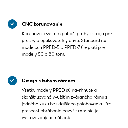
CNC korunovanie
Korunovací systém potlačí prehyb stroja pre
presný a opakovateľný ohyb. Štandard na
modeloch PPED-5 a PPED-7 (neplatí pre
modely 50 a 80 ton).
Dizajn s tuhým rámom
Všetky modely PPED sú navrhnuté a
skonštruované využitím zváraného rámu z
jedného kusu bez ďalšieho polohovania. Pre
presnosť obrábania navyše rám nie je
vystavovaný namáhaniu.