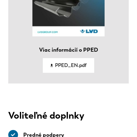
FR
EN-US
DE
IT
ES
PT-PT
Viac informácií o PPED
PPED_EN.pdf
PL
SK
KO
CN
Voliteľné doplnky
Predné podpery