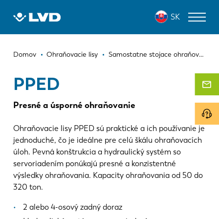
Skočiť
PPED
SK
na
hlavný
obsah
Omrvinka
ZARIADENIA NA REZANIE LASEROM
Domov
Ohraňovacie lisy
Samostatne stojace ohraňovacie lisy
OHRAŇOVACIE LISY
PPED
PANELOVÉ OHÝBAČE
Presné a úsporné ohraňovanie
DIEROVACIE LISY
Ohraňovacie lisy PPED sú praktické a ich používanie je
STRIHACIE STROJE
jednoduché, čo je ideálne pre celú škálu ohraňovacích
úloh. Pevná konštrukcia a hydraulický systém so
SOFTVÉR
servoriadením ponúkajú presné a konzistentné
výsledky ohraňovania. Kapacity ohraňovania od 50 do
ODDELENIE ZÁKAZNÍCKYCH SLUŽIEB
320 ton.
O spoločnosti LVD
2 alebo 4-osový zadný doraz