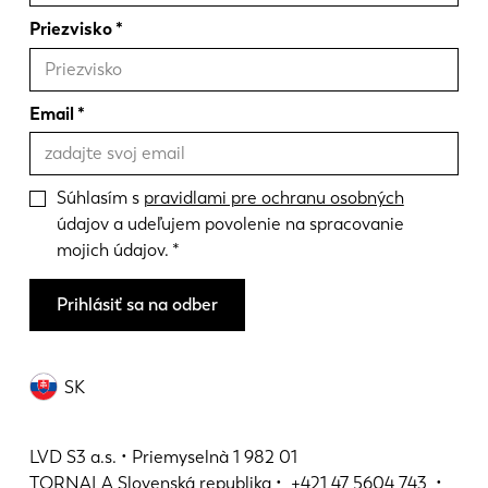
Priezvisko
Email
Súhlasím s
pravidlami pre ochranu osobných
údajov a udeľujem povolenie na spracovanie
mojich údajov.
Prihlásiť sa na odber
SK
LVD S3 a.s. • Priemyselnà 1 982 01
TORNALA Slovenská republika •
+421 47 5604 743
•