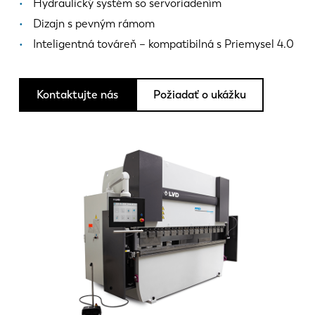
Novinky
Hydraulický systém so servoriadením
Objavte LVD
Dizajn s pevným rámom
Inteligentná továreň – kompatibilná s Priemysel 4.0
Príbehy zákazníkov
Podujatia
Stredisko zdrojov
Kontaktujte nás
Požiadať o ukážku
Priemyselné odvetvia a riešenia
Kariéra
Kontaktujte nás