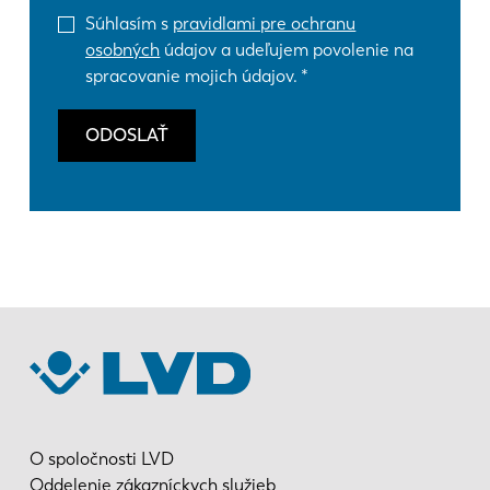
Súhlasím s
pravidlami pre ochranu
osobných
údajov a udeľujem povolenie na
spracovanie mojich údajov.
ODOSLAŤ
O spoločnosti LVD
Oddelenie zákazníckych služieb