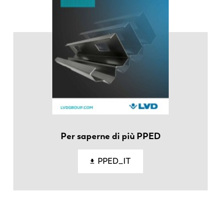
FR
EN-US
DE
IT
ES
PT-PT
PL
SK
Per saperne di più PPED
KO
CN
PPED_IT