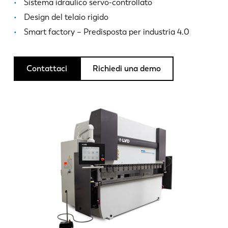
Notizie
Sistema idraulico servo-controllato
Scopri LVD
Design del telaio rigido
Smart factory – Predisposta per industria 4.0
Storie di clienti
Eventi
Centro risorse
Contattaci
Richiedi una demo
Settori e soluzioni
Lavora con noi
Contattateci