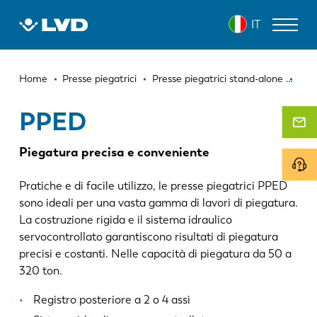
Salta
PPED
IT
al
contenuto
principale
Briciole
MACCHINE PER IL TAGLIO LASER
Home
Presse piegatrici
Presse piegatrici stand-alone
PP
di
PRESSE PIEGATRICI
PPED
pane
PANNELLATRICI
Piegatura precisa e conveniente
PUNZONATRICI
Pratiche e di facile utilizzo, le presse piegatrici PPED
CESOIE
sono ideali per una vasta gamma di lavori di piegatura.
La costruzione rigida e il sistema idraulico
SOFTWARE
servocontrollato garantiscono risultati di piegatura
precisi e costanti. Nelle capacità di piegatura da 50 a
SERVIZIO CLIENTI
320 ton.
SU LVD
Registro posteriore a 2 o 4 assi