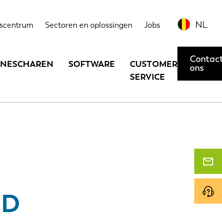
Neem contact met ons op of vraag een demonstratie aan
NL
scentrum
Sectoren en oplossingen
Jobs
Contac
INESCHAREN
SOFTWARE
CUSTOMER
ons
SERVICE
ED