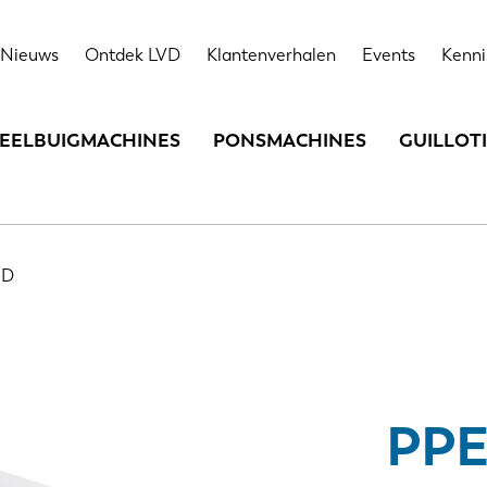
Highlights
Technische gegevens
Opties
Nieuws
Ontdek LVD
Klantenverhalen
Events
Kenni
EELBUIGMACHINES
PONSMACHINES
GUILLOT
ED
PP