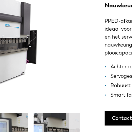
Nauwkeuri
PPED-afkant
ideaal voor
en het serv
nauwkeurig
plooicapaci
Achteraa
Servoges
Robuust
Smart fa
Contact