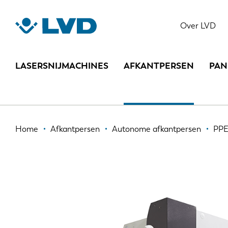
Overslaan
en
PPED
Over LVD
naar
de
inhoud
LASERSNIJMACHINES
AFKANTPERSEN
PAN
gaan
Kruimelpad
Home
Afkantpersen
Autonome afkantpersen
PP