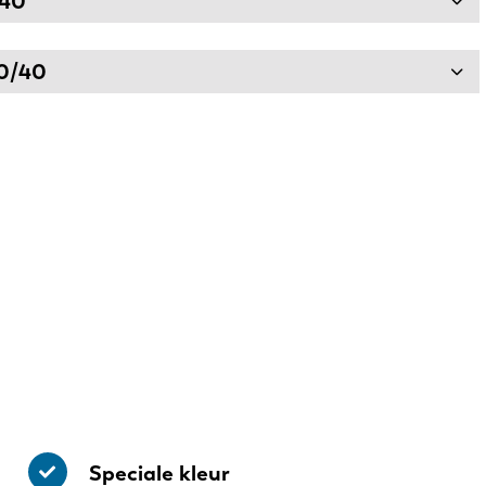
/40
20/40
Speciale kleur