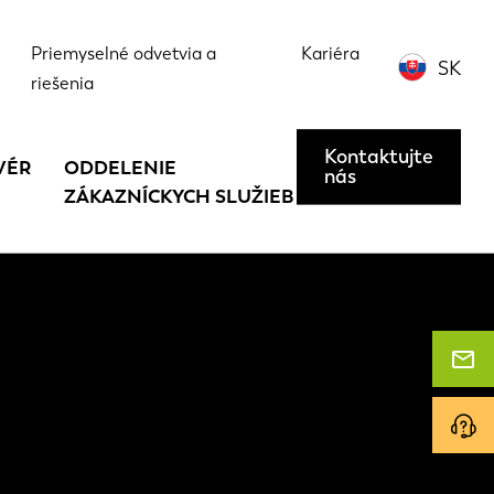
Priemyselné odvetvia a
Kariéra
SK
riešenia
Kontaktujte
VÉR
ODDELENIE
nás
ZÁKAZNÍCKYCH SLUŽIEB