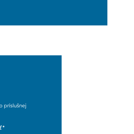
 príslušnej
ť