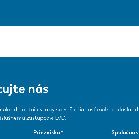
ujte nás
mulár do detailov, aby sa vaša žiadosť mohla odoslať do
íslušnému zástupcovi LVD.
Priezvisko
Spoločnos