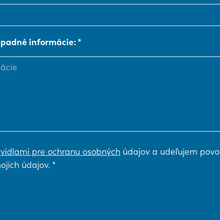
NL
FR
ípadné informácie:
IT
ES
SK
KO
vidlami pre ochranu osobných
údajov a udeľujem povo
ojich údajov.