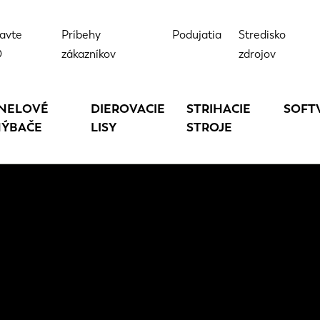
avte
Príbehy
Podujatia
Stredisko
D
zákazníkov
zdrojov
NELOVÉ
DIEROVACIE
STRIHACIE
SOFT
ÝBAČE
LISY
STROJE