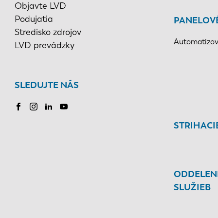
Objavte LVD
Podujatia
PANELOV
Stredisko zdrojov
Automatizov
LVD prevádzky
SLEDUJTE NÁS
STRIHACI
ODDELEN
SLUŽIEB