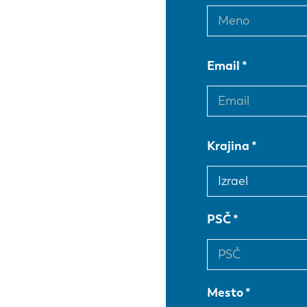
Email
Krajina
PSČ
Mesto