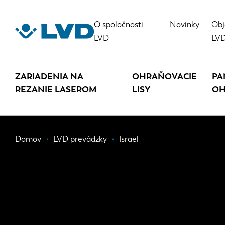
Skočiť
na
O spoločnosti
Novinky
Obj
hlavný
LVD
LV
obsah
ZARIADENIA NA
OHRAŇOVACIE
PA
REZANIE LASEROM
LISY
OH
Omrvinka
Domov
LVD prevádzky
Israel