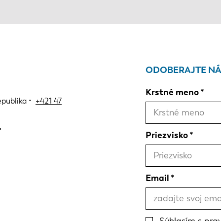
ODOBERAJTE NÁ
Krstné meno
epublika •
+421 47
Priezvisko
Email