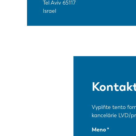
Tel Aviv
65117
Israel
Kontakt
Vyplňte tento for
kancelárie LVD/pr
Meno