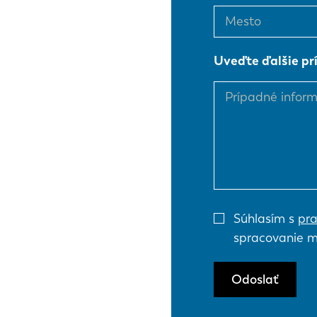
EN
Uveďte ďalšie pr
DE
PL
Súhlasím s
pra
spracovanie m
Odoslať