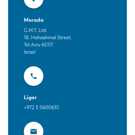
Notícias
Descubra a LVD
Morada
Experiências dos clientes
Eventos
G.M.T. Ltd.
18, Hahashmal Street
Centro de Recursos
Tel Aviv
65117
Indústrias & soluções
Israel
Carreiras
Contacte-nos
Ligar
+972 3 5600631