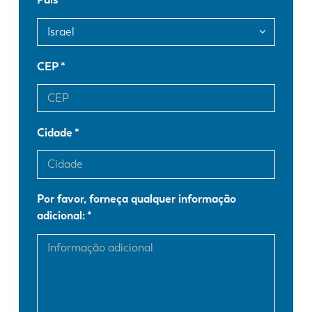
FR
EN-US
DE
IT
CEP
ES
PT-PT
Cidade
PL
SK
Por favor, forneça qualquer informação
KO
CN
adicional: