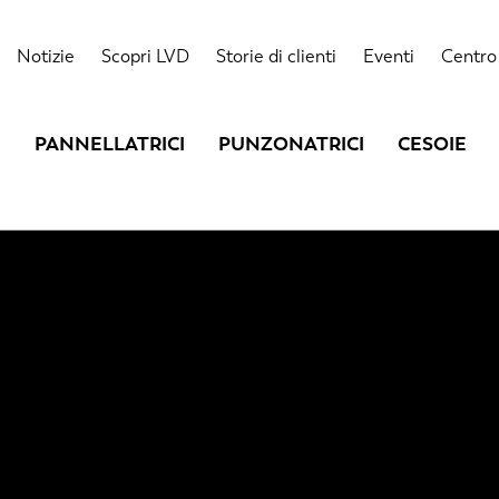
Notizie
Scopri LVD
Storie di clienti
Eventi
Centro 
PANNELLATRICI
PUNZONATRICI
CESOIE