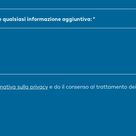
NL
FR
re qualsiasi informazione aggiuntiva:
IT
ES
SK
KO
rmativa sulla privacy
e do il consenso al trattamento dei