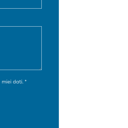
EN-US
PT-PT
CN
 miei dati.