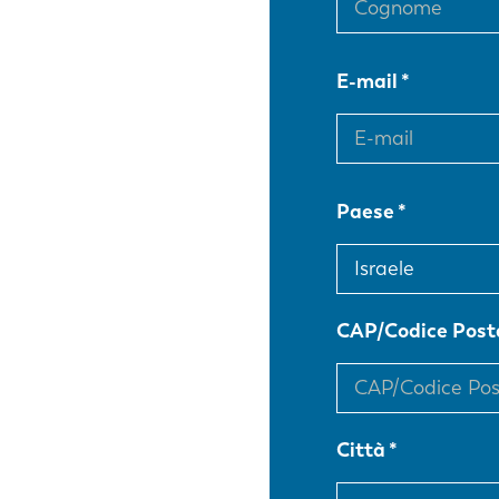
E-mail
Paese
CAP/Codice Post
Città