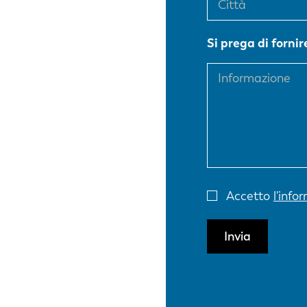
EN
Si prega di forni
DE
PL
Accetto
l'info
Invia