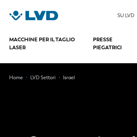
Salta
al
SU LVD
contenuto
principale
MACCHINE PER IL TAGLIO
PRESSE
LASER
PIEGATRICI
Briciole
Home
LVD Settori
Israel
di
pane