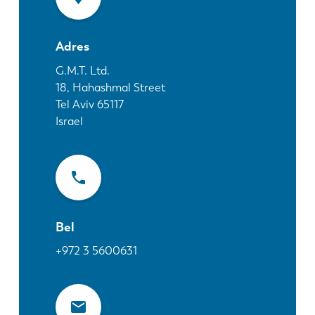
Nieuws
Ontdek LVD
Adres
Klantenverhalen
Events
G.M.T. Ltd.
18, Hahashmal Street
Kenniscentrum
Tel Aviv
65117
Sectoren en oplossingen
Israel
Jobs
Contacteer ons
Bel
+972 3 5600631