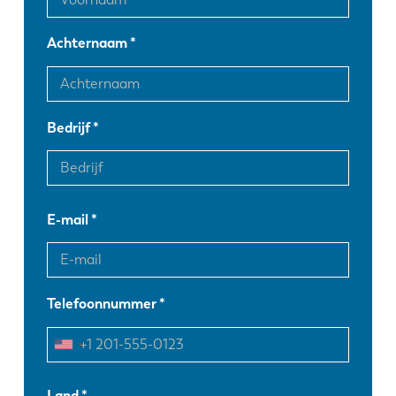
Achternaam
Bedrijf
E-mail
Telefoonnummer
EN
NL
Land