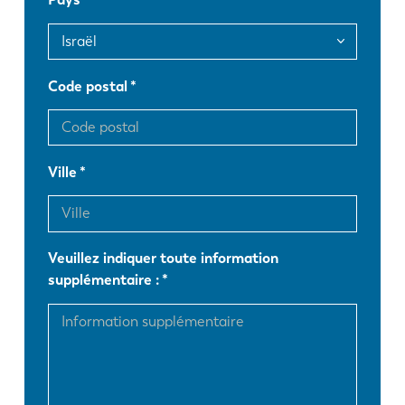
FR
EN-US
DE
IT
Code postal
ES
PT-PT
Ville
PL
SK
Veuillez indiquer toute information
KO
CN
supplémentaire :