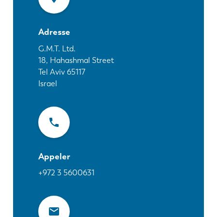
Actualités
Découvrez LVD
Adresse
Témoignages
Événements
G.M.T. Ltd.
18, Hahashmal Street
Centre des ressources
Tel Aviv
65117
Secteurs et solutions
Israel
Carrières
Contactez nous
Appeler
+972 3 5600631