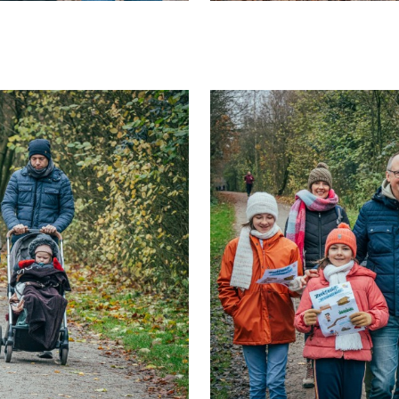
NL
FR