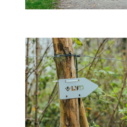
DE
PL