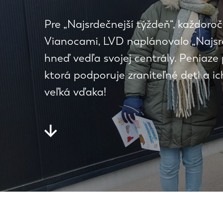
Pre „Najsrdečnejší týždeň“, každoro
Vianocami, LVD naplánovalo „Najsrde
hneď vedľa svojej centrály. Peniaze
ktorá podporuje zraniteľné deti a i
veľká vďaka!