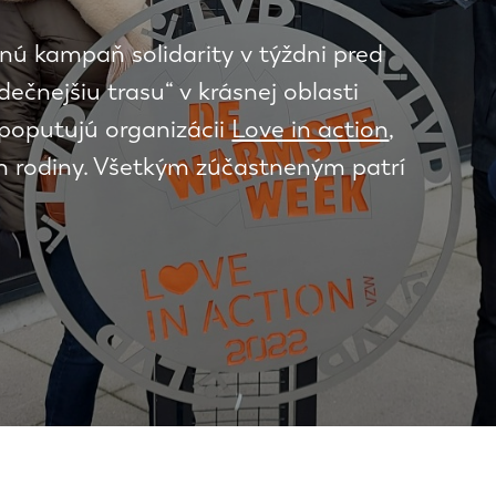
čnú kampaň solidarity v týždni pred
čnejšiu trasu“ v krásnej oblasti
 poputujú organizácii
Love in action
,
ch rodiny. Všetkým zúčastneným patrí