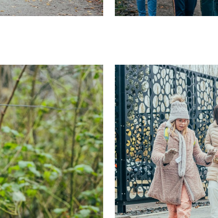
IT
ES
SK
KO