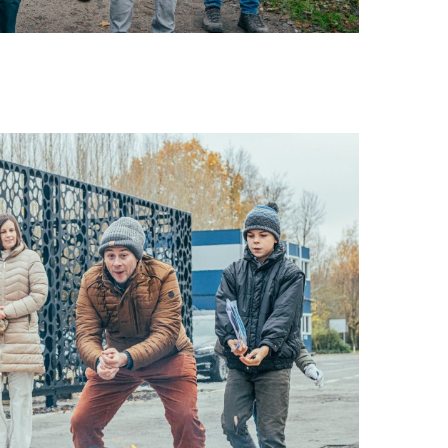
PT-PT
CN