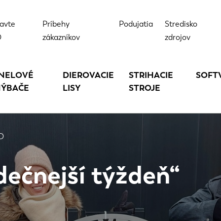
avte
Príbehy
Podujatia
Stredisko
D
zákazníkov
zdrojov
NELOVÉ
DIEROVACIE
STRIHACIE
SOFT
ÝBAČE
LISY
STROJE
VD
dečnejší týždeň“