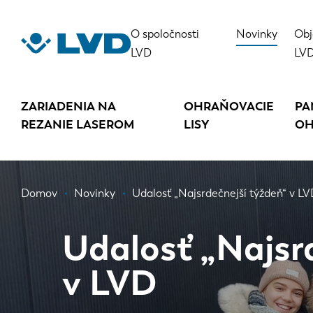
Skočiť
na
O spoločnosti
Novinky
Obj
hlavný
LVD
LV
obsah
ZARIADENIA NA
OHRAŇOVACIE
PA
REZANIE LASEROM
LISY
OH
Omrvinka
Domov
Novinky
Udalosť „Najsrdečnejší týždeň“ v L
Udalosť „Najsr
v LVD