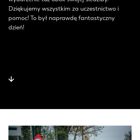
Aktualności
Dziękujemy wszystkim za uczestnictwo i
Odkryj LVD
pomoc! To był naprawdę fantastyczny
Realizacje
dzień!
Wydarzenia
Centrum zasobów
Branże i rozwiązania
Oferty pracy
Kontakt