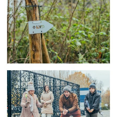
EN
NL
FR
EN-US
DE
IT