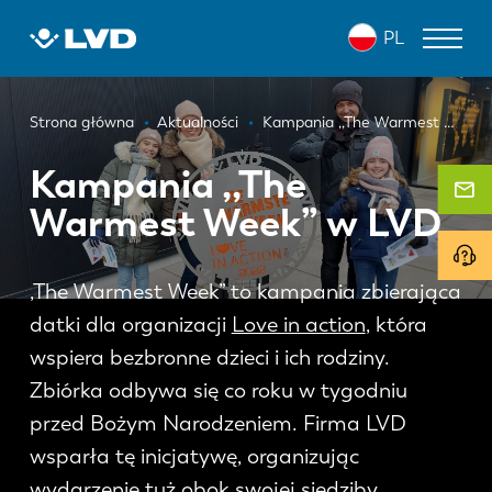
Przejdź
PL
do
treści
Ścieżka
WYCINARKI LASEROWE
Strona główna
Aktualności
Kampania ,,The Warmest Week” w LVD
nawigacyjna
PRASY KRAWĘDZIOWE
Kampania ,,The
Warmest Week” w LVD
ZAGINARKI DO PANELI
WYKRAWARKI
,The Warmest Week” to kampania zbierająca
NOŻYCE GILOTYNOWE
datki dla organizacji
Love in action
, która
OPROGRAMOWANIE
wspiera bezbronne dzieci i ich rodziny.
Zbiórka odbywa się co roku w tygodniu
OBSŁUGA KLIENTA
przed Bożym Narodzeniem. Firma LVD
wsparła tę inicjatywę, organizując
O firmie LVD
wydarzenie tuż obok swojej siedziby.