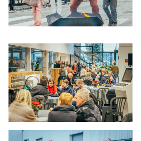
ES
PT-PT
PL
SK
KO
CN