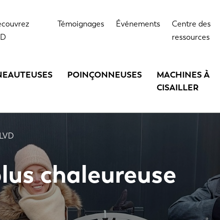
couvrez
Témoignages
Événements
Centre des
VD
ressources
NEAUTEUSES
POINÇONNEUSES
MACHINES À
CISAILLER
 LVD
plus chaleureuse