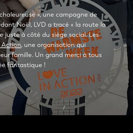
s chaleureuse », une campagne de
dant Noël, LVD a tracé « la route la
e juste à côté du siège social. Les
 Action
, une organisation qui
leur famille. Un grand merci à tous
ée fantastique !