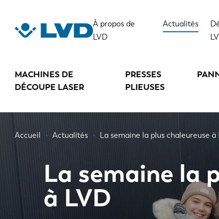
Aller
au
À propos de
Actualités
Dé
contenu
LVD
L
principal
MACHINES DE
PRESSES
PAN
DÉCOUPE LASER
PLIEUSES
Fil
Accueil
Actualités
La semaine la plus chaleureuse à
d'Ariane
La semaine la 
à LVD