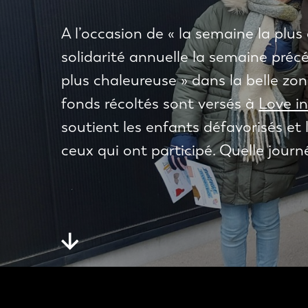
A l’occasion de « la semaine la plu
solidarité annuelle la semaine précé
plus chaleureuse » dans la belle zon
fonds récoltés sont versés à
Love in
soutient les enfants défavorisés et 
ceux qui ont participé. Quelle journ