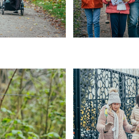
IT
ES
SK
KO