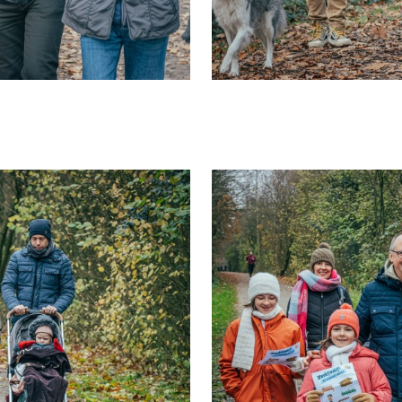
NL
FR