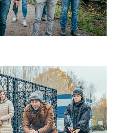
PT-PT
CN