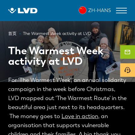
跳
ZH-HANS
转
到
主
面
要
激光切割机
首页
The Warmest Week activity at LVD
内
包
折弯机
容
The Warmest Week
屑
activity at LVD
折弯中心
冲床
For ‘The Warmest Week’, an annual solidarity
剪板机
campaign in the week before Christmas,
软件
LVD mapped out ‘The Warmest Route’ in the
beautiful area just next to its headquarters.
客户服务
The money goes to
Love in action
, an
organisation that supports vulnerable
关于 LVD
children and their families. A big thank you