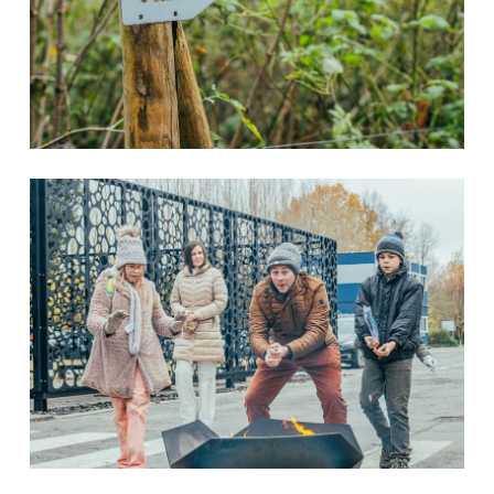
EN
NL
FR
EN-US
DE
IT
ES
PT-PT
PL
SK
KO
CN