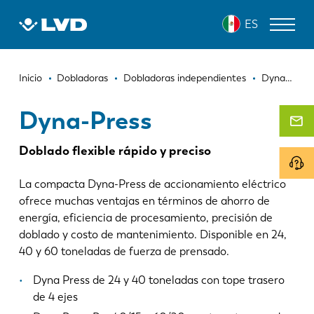
Pasar
DYNA-PRESS
ES
al
contenido
principal
Ruta
MÁQUINAS DE CORTE LÁSER
Inicio
Dobladoras
Dobladoras independientes
Dyna-Press
de
DOBLADORAS
Dyna-Press
navegación
PANELADORAS
Doblado flexible rápido y preciso
PUNZONADORAS
La compacta Dyna-Press de accionamiento eléctrico
CIZALLAS
ofrece muchas ventajas en términos de ahorro de
energía, eficiencia de procesamiento, precisión de
SOFTWARE
doblado y costo de mantenimiento. Disponible en 24,
40 y 60 toneladas de fuerza de prensado.
SERVICIO DE ATENCIÓN AL CLIENTE
Dyna Press de 24 y 40 toneladas con tope trasero
Sobre LVD
de 4 ejes