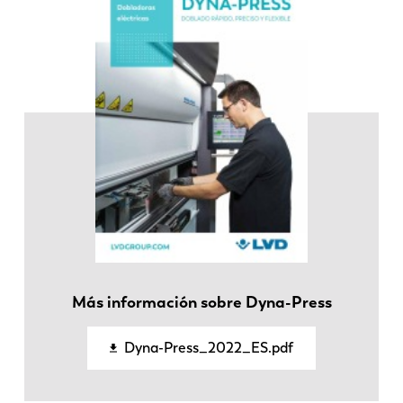
EN
NL
FR
EN-US
DE
IT
ES
PT-PT
Más información sobre Dyna-Press
Dyna-Press_2022_ES.pdf
PL
SK