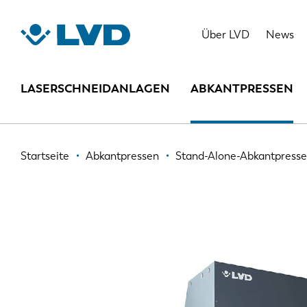
Direkt
zum
DYNA-PRESS
Über LVD
News
Inhalt
LASERSCHNEIDANLAGEN
ABKANTPRESSEN
Pfadnavigation
Startseite
Abkantpressen
Stand-Alone-Abkantpress