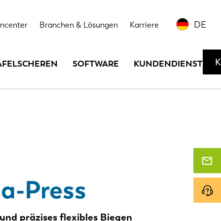
Kontaktieren Sie uns oder fordern Sie eine Vorführung an
DE
ncenter
Branchen & Lösungen
Karriere
K
AFELSCHEREN
SOFTWARE
KUNDENDIENST
a-Press
und präzises flexibles Biegen