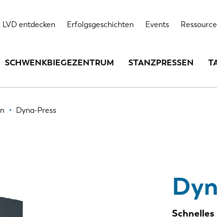
Highlights
Technische Spezifikationen
Optionen
LVD entdecken
Erfolgsgeschichten
Events
Ressource
SCHWENKBIEGEZENTRUM
STANZPRESSEN
T
en
Dyna-Press
Dyn
Schnelles 