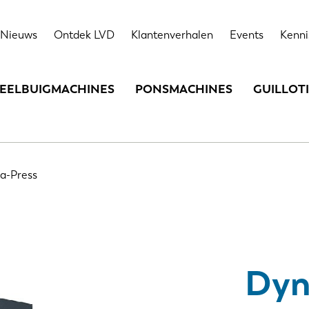
Highlights
Technische gegevens
Opties
Nieuws
Ontdek LVD
Klantenverhalen
Events
Kenni
EELBUIGMACHINES
PONSMACHINES
GUILLOT
a-Press
Dyn