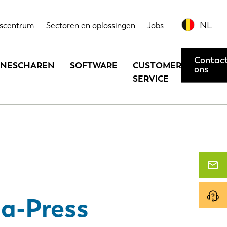
Neem contact met ons op of vraag een demonstratie aan
NL
scentrum
Sectoren en oplossingen
Jobs
Contac
INESCHAREN
SOFTWARE
CUSTOMER
ons
SERVICE
a-Press