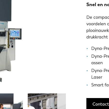
Snel en n
De compact
voordelen o
plooinauwk
drukkracht 
Dyna-Pre
Dyna-Pre
assen
Dyna-Pre
Laser
Smart fa
Contact