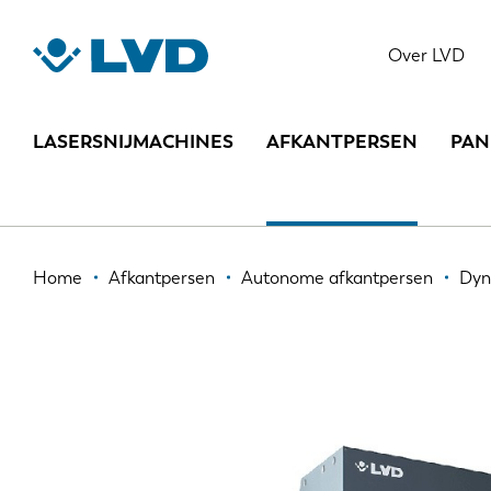
Overslaan
en
DYNA-PRESS
Over LVD
naar
de
inhoud
LASERSNIJMACHINES
AFKANTPERSEN
PAN
gaan
Kruimelpad
Home
Afkantpersen
Autonome afkantpersen
Dyn